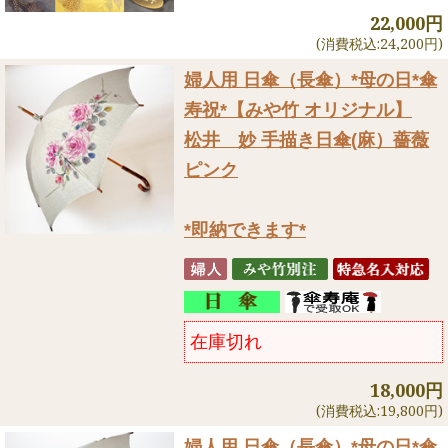
22,000円
(消費税込:24,200円)
婦人用 日傘（長傘）
*母の日*傘
寿祝*【みや竹 オリジナル】
松井 妙 手描き日傘(麻）薔薇
ピンク
*即納できます*
在庫切れ
18,000円
(消費税込:19,800円)
婦人用 日傘（長傘）
*母の日*傘