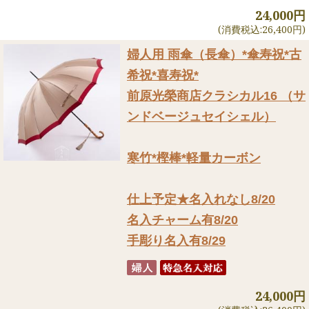
24,000円
(消費税込:26,400円)
婦人用 雨傘（長傘）
*傘寿祝*古
希祝*喜寿祝*
前原光榮商店クラシカル16 （サ
ンドベージュセイシェル）
寒竹*樫棒*軽量カーボン
仕上予定★名入れなし8/20
名入チャーム有8/20
手彫り名入有8/29
24,000円