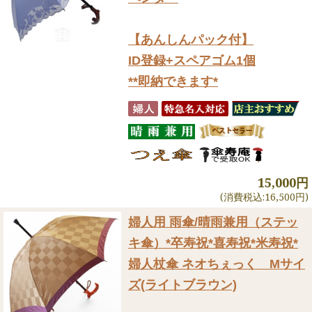
【あんしんパック付】
ID登録+スペアゴム1個
**即納できます*
15,000円
(消費税込:16,500円)
婦人用 雨傘/晴雨兼用（ステッ
キ傘）
*卒寿祝*喜寿祝*米寿祝*
婦人杖傘 ネオちぇっく Mサイ
ズ(ライトブラウン)