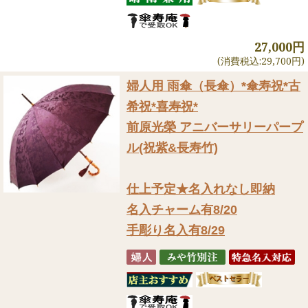
27,000円
(消費税込:29,700円)
婦人用 雨傘（長傘）
*傘寿祝*古
希祝*喜寿祝*
前原光榮 アニバーサリーパープ
ル(祝紫&長寿竹)
仕上予定★名入れなし即納
名入チャーム有8/20
手彫り名入有8/29