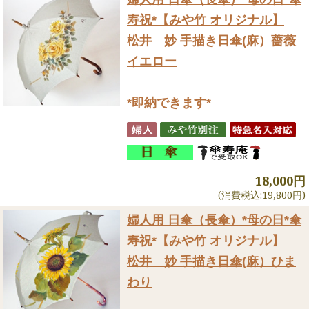
寿祝*【みや竹 オリジナル】
松井 妙 手描き日傘(麻）薔薇
イエロー
*即納できます*
18,000円
(消費税込:19,800円)
婦人用 日傘（長傘）
*母の日*傘
寿祝*【みや竹 オリジナル】
松井 妙 手描き日傘(麻）ひま
わり