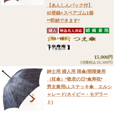
【あんしんパック付】
ID登録+スペアゴム1個
**即納できます*
15,000円
(消費税込:16,500円)
紳士用 婦人用 雨傘/雨晴兼用
（杖傘）
*敬老の日*傘寿祝*
男女兼用LLステッキ傘 エルシ
ャレード(ネイビー・モデラー
ト)