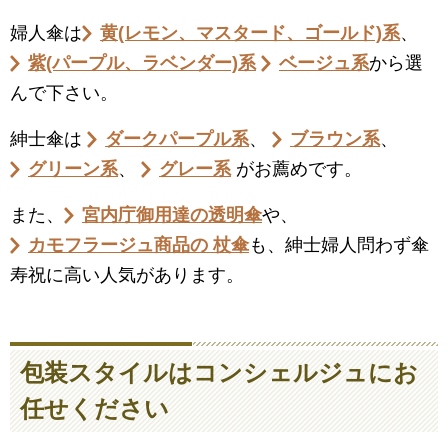
婦人傘は
黄(レモン、マスタード、ゴールド)系
、
紫(パープル、ラベンダー)系
ベージュ系
から選
んで下さい。
紳士傘は
ダークパープル系
、
ブラウン系
、
グリーン系
、
グレー系
がお薦めです。
また、
宮内庁御用達の透明傘
や、
カモフラージュ商品の 杖傘
も、紳士婦人問わず傘
寿祝に高い人気があります。
包装スタイルはコンシェルジュにお
任せください