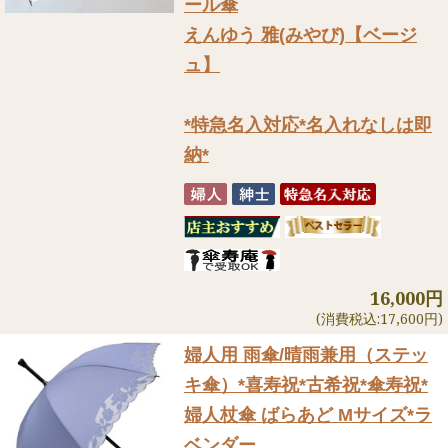
ール傘
えんゆう 雅(みやび)【ベージ
ュ】
*特急名入対応*名入れなしは即
納*
16,000円
(消費税込:17,600円)
婦人用 雨傘/晴雨兼用（ステッ
キ傘）
*喜寿祝*古希祝*傘寿祝*
婦人杖傘 ばらあど Mサイズ*ラ
ベンダー