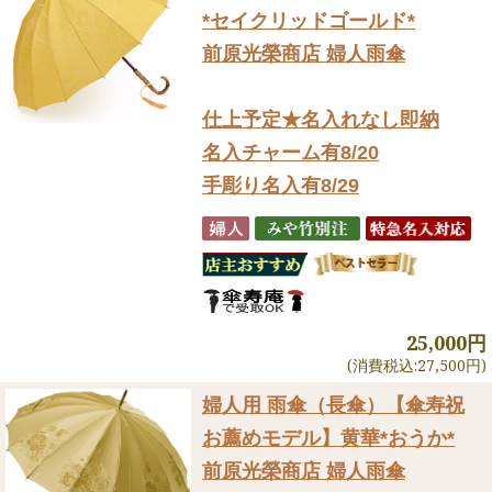
*セイクリッドゴールド*
前原光榮商店 婦人雨傘
仕上予定★名入れなし即納
名入チャーム有8/20
手彫り名入有8/29
25,000円
(消費税込:27,500円)
婦人用 雨傘（長傘）
【傘寿祝
お薦めモデル】黄華*おうか*
前原光榮商店 婦人雨傘