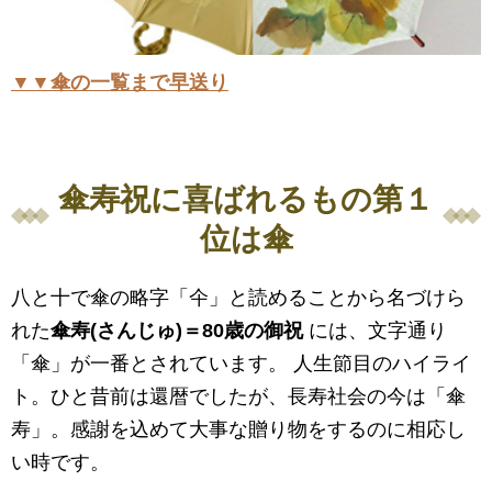
▼▼傘の一覧まで早送り
傘寿祝に喜ばれるもの第１
位は傘
八と十で傘の略字「仐」と読めることから名づけら
れた
傘寿(さんじゅ)＝80歳の御祝
には、文字通り
「傘」が一番とされています。 人生節目のハイライ
ト。ひと昔前は還暦でしたが、長寿社会の今は「傘
寿」。感謝を込めて大事な贈り物をするのに相応し
い時です。