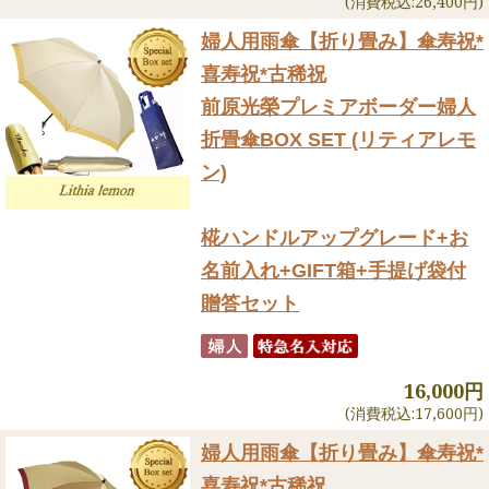
(消費税込:26,400円)
婦人用雨傘【折り畳み】
傘寿祝*
喜寿祝*古稀祝
前原光榮プレミアボーダー婦人
折畳傘BOX SET (リティアレモ
ン)
椛ハンドルアップグレード+お
名前入れ+GIFT箱+手提げ袋付
贈答セット
16,000円
(消費税込:17,600円)
婦人用雨傘【折り畳み】
傘寿祝*
喜寿祝*古稀祝