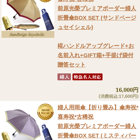
前原光榮プレミアボーダー婦人
折畳傘BOX SET (サンドベージ
ュセイシェル)
椛ハンドルアップグレード+お
名前入れ+GIFT箱+手提げ袋付
贈答セット
16,000円
(消費税込:17,600円)
婦人用雨傘【折り畳み】
傘寿祝*
喜寿祝*古稀祝
前原光榮プレミアボーダー婦人
折畳傘BOX SET (ミスティパー