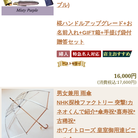
プル)
椛ハンドルアップグレード+お
名前入れ+GIFT箱+手提げ袋付
贈答セット
16,000円
(消費税込:17,600円)
男女兼用 雨傘
NHK探検ファクトリー 突撃!カ
ネオくんで紹介
*傘寿祝*喜寿祝*
古稀祝*
ホワイトローズ 皇室御用達ビニ