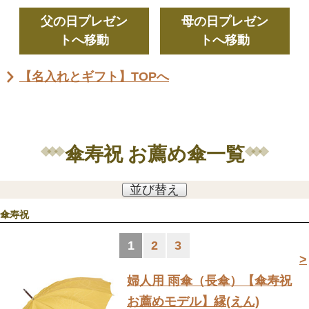
父の日プレゼン
母の日プレゼン
トへ移動
トへ移動
【名入れとギフト】TOPへ
傘寿祝 お薦め傘一覧
並び替え
傘寿祝
1
2
3
>
婦人用 雨傘（長傘）
【傘寿祝
お薦めモデル】縁(えん)