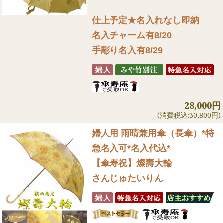
仕上予定★名入れなし即納
名入チャーム有8/20
手彫り名入有8/29
28,000円
(消費税込:30,800円)
婦人用 雨晴兼用傘（長傘）
*特
急名入可*名入代込*
【傘寿祝】燦壽大輪
さんじゅたいりん