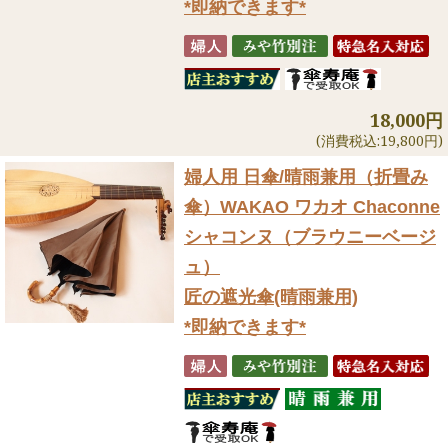
*即納できます*
18,000円
(消費税込:19,800円)
婦人用 日傘/晴雨兼用（折畳み
傘）
WAKAO ワカオ Chaconne
シャコンヌ（ブラウニーベージ
ュ）
匠の遮光傘(晴雨兼用)
*即納できます*