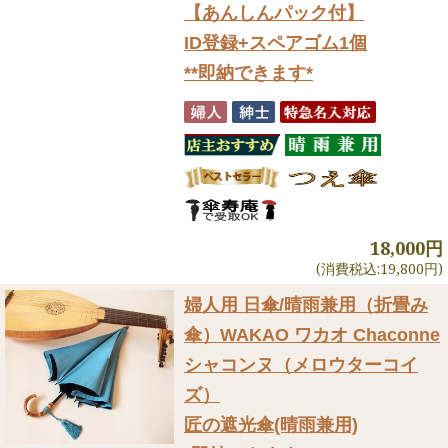
【あんしんパック付】
ID登録+スペアゴム1個
**即納できます*
18,000円
(消費税込:19,800円)
婦人用 日傘/晴雨兼用（折畳み
傘）
WAKAO ワカオ Chaconne
シャコンヌ（メロウターコイ
ズ）
匠の遮光傘(晴雨兼用)