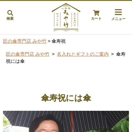
検索
カート
メニュー
匠の傘専門店 みや竹
> 傘寿祝
匠の傘専門店 みや竹
>
名入れとギフトのご案内
> 傘寿
祝には傘
傘寿祝には傘