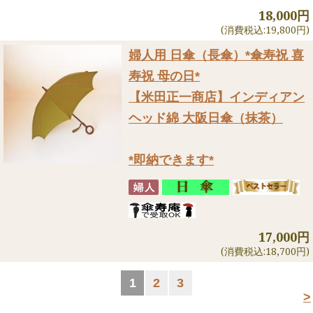
18,000円
(消費税込:19,800円)
婦人用 日傘（長傘）
*傘寿祝 喜
寿祝 母の日*
【米田正一商店】インディアン
ヘッド綿 大阪日傘（抹茶）
*即納できます*
17,000円
(消費税込:18,700円)
1
2
3
>