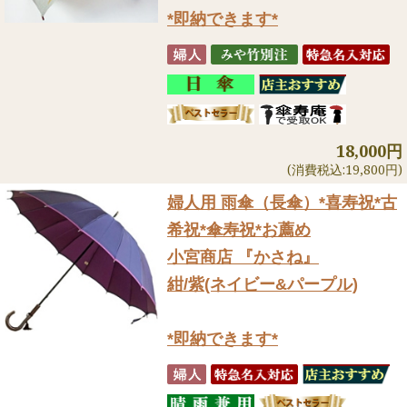
*即納できます*
18,000円
(消費税込:19,800円)
婦人用 雨傘（長傘）
*喜寿祝*古
希祝*傘寿祝*お薦め
小宮商店 『かさね』
紺/紫(ネイビー&パープル)
*即納できます*