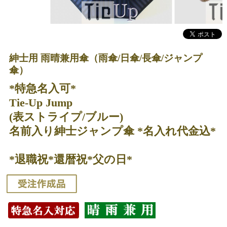
紳士用 雨晴兼用傘（雨傘/日傘/長傘/ジャンプ
傘）
*特急名入可*
Tie-Up Jump
(表ストライプ/ブルー)
名前入り紳士ジャンプ傘 *名入れ代金込*
*退職祝*還暦祝*父の日*