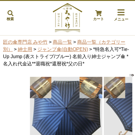
検索
カート
メニュー
匠の傘専門店 みや竹
>
商品一覧
>
商品一覧（カテゴリー
別）
>
紳士用
>
ジャンプ傘(自動OPEN)
> *特急名入可*Tie-
Up Jump (表ストライプ/ブルー) 名前入り紳士ジャンプ傘 *
名入れ代金込**退職祝*還暦祝*父の日*