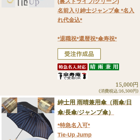
(裏ストライプ/グリーン)
名前入り紳士ジャンプ傘 *名入
れ代金込*
*退職祝*還暦祝*傘寿祝*
15,000円
(消費税込:16,500円)
紳士用 雨晴兼用傘（雨傘/日
傘/長傘/ジャンプ傘）
*特急名入可*
Tie-Up Jump