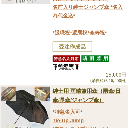
名前入り紳士ジャンプ傘 *名入
れ代金込*
*退職祝*還暦祝*傘寿祝*
15,000円
(消費税込:16,500円)
紳士用 雨晴兼用傘（雨傘/日
傘/長傘/ジャンプ傘）
*特急名入可*
Tie-Up Jump