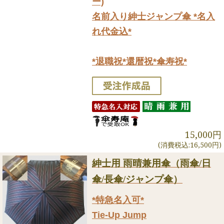
ー)
名前入り紳士ジャンプ傘 *名入
れ代金込*
*退職祝*還暦祝*傘寿祝*
15,000円
(消費税込:16,500円)
紳士用 雨晴兼用傘（雨傘/日
傘/長傘/ジャンプ傘）
*特急名入可*
Tie-Up Jump