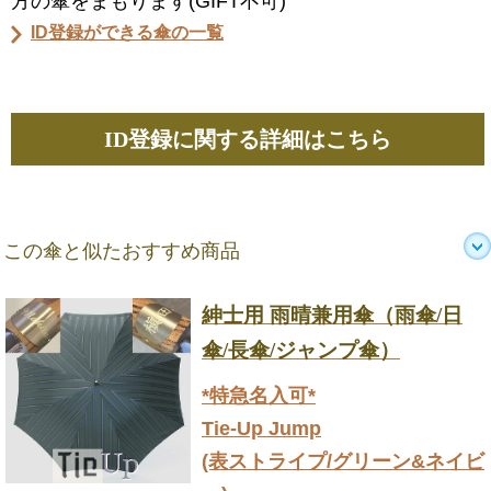
方の傘をまもります(GIFT不可)
ID登録ができる傘の一覧
ID登録に関する詳細はこちら
この傘と似たおすすめ商品
紳士用 雨晴兼用傘（雨傘/日
傘/長傘/ジャンプ傘）
*特急名入可*
Tie-Up Jump
(表ストライプ/グリーン&ネイビ