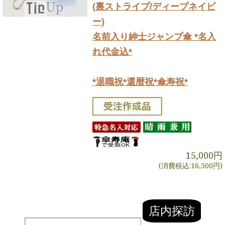
(裏ストライプ/ディープネイビ
ー)
名前入り紳士ジャンプ傘 *名入
れ代金込*
*退職祝*還暦祝*傘寿祝*
15,000円
(消費税込:16,500円)