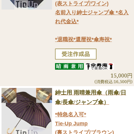
(表ストライプ/ワイン)
名前入り紳士ジャンプ傘 *名入
れ代金込*
*退職祝*還暦祝*傘寿祝*
15,000円
(消費税込:16,500円)
紳士用 雨晴兼用傘（雨傘/日
傘/長傘/ジャンプ傘）
*特急名入可*
Tie-Up Jump
(裏ストライプ/ブラウン)