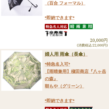
（百合 フォーマル）
*即納できます*
20,000円
(消費税込:22,000円)
婦人用 雨傘（長傘）
*特急名入可*
【雨晴兼用】槇田商店『八ヶ岳
の森』
朝もや（グリーン）
*即納できます*