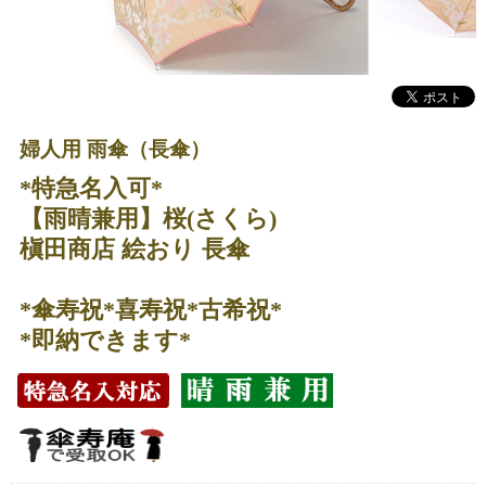
婦人用 雨傘（長傘）
*特急名入可*
【雨晴兼用】桜(さくら)
槇田商店 絵おり 長傘
*傘寿祝*喜寿祝*古希祝*
*即納できます*