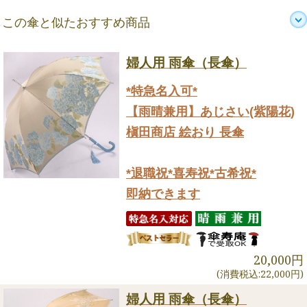
この傘と似たおすすめ商品
婦人用 雨傘（長傘）
*特急名入可*
【雨晴兼用】あじさい(紫陽花)
槇田商店 絵おり 長傘
*退職祝*喜寿祝*古希祝*
即納できます
20,000円
(消費税込:22,000円)
婦人用 雨傘（長傘）