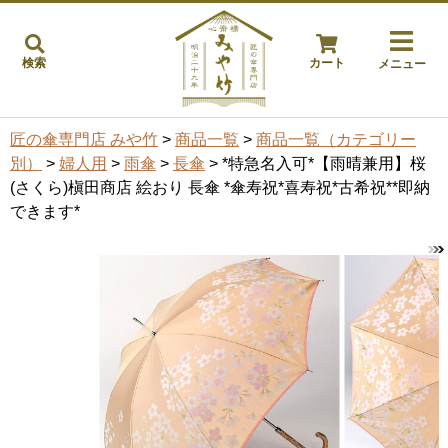
検索
カート
メニュー
匠の傘専門店 みや竹
>
商品一覧
>
商品一覧（カテゴリー
別）
>
婦人用
>
雨傘
>
長傘
> *特急名入可*【雨晴兼用】桜
(さくら)槇田商店 絵おり 長傘 *傘寿祝*喜寿祝*古希祝**即納
できます*