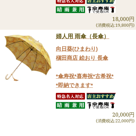
18,000円
(消費税込:19,800円)
婦人用 雨傘（長傘）
向日葵(ひまわり)
槇田商店 絵おり 長傘
*傘寿祝*喜寿祝*古希祝*
*即納できます*
20,000円
(消費税込:22,000円)