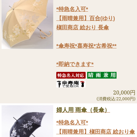
*特急名入可*
【雨晴兼用】百合(ゆり)
槇田商店 絵おり 長傘
*傘寿祝*喜寿祝*古希祝**
*即納できます*
20,000円
(消費税込:22,000円)
婦人用 雨傘（長傘）
*特急名入可*
【雨晴兼用】槇田商店 絵おり傘