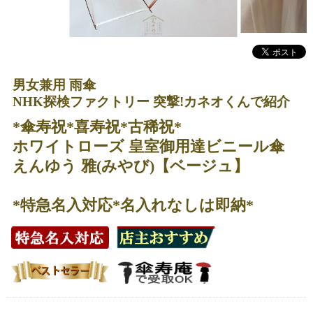
男女兼用 雨傘
NHK探検ファクトリー 突撃!カネオくんで紹介
*傘寿祝*喜寿祝*古稀祝*
ホワイトローズ 皇室御用達ビニール傘
えんゆう 雅(みやび)【ベージュ】
*特急名入対応*名入れなしは即納*