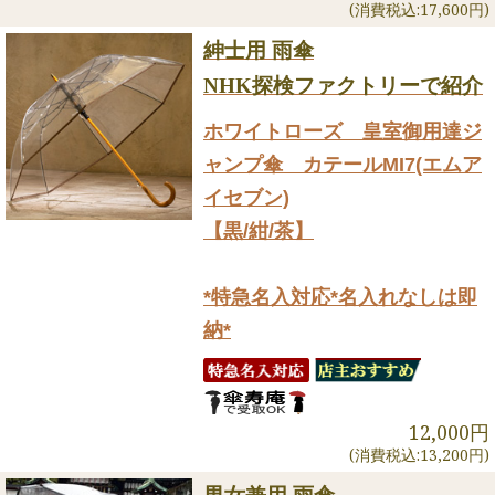
(消費税込:17,600円)
紳士用 雨傘
NHK探検ファクトリーで紹介
ホワイトローズ 皇室御用達ジ
ャンプ傘 カテールMI7(エムア
イセブン)
【黒/紺/茶】
*特急名入対応*名入れなしは即
納*
12,000円
(消費税込:13,200円)