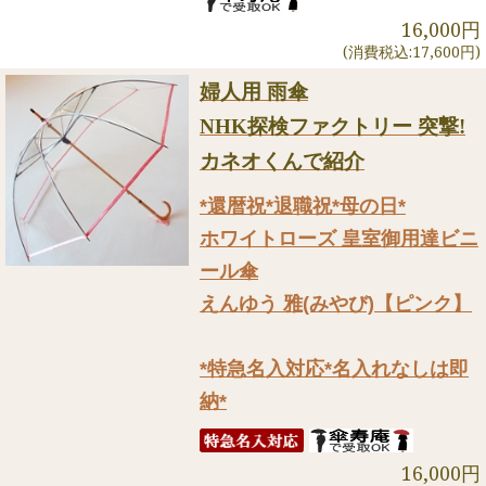
16,000円
(消費税込:17,600円)
婦人用 雨傘
NHK探検ファクトリー 突撃!
カネオくんで紹介
*還暦祝*退職祝*母の日*
ホワイトローズ 皇室御用達ビニ
ール傘
えんゆう 雅(みやび)【ピンク】
*特急名入対応*名入れなしは即
納*
16,000円