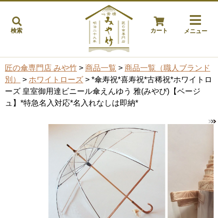
検索
カート
メニュー
匠の傘専門店 みや竹
>
商品一覧
>
商品一覧（職人ブランド
別）
>
ホワイトローズ
> *傘寿祝*喜寿祝*古稀祝*ホワイトロ
ーズ 皇室御用達ビニール傘えんゆう 雅(みやび)【ベージ
ュ】*特急名入対応*名入れなしは即納*