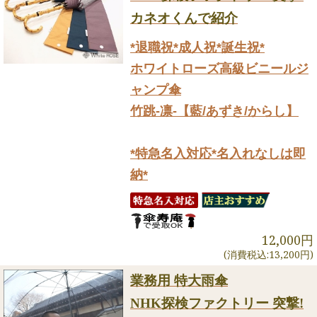
カネオくんで紹介
*退職祝*成人祝*誕生祝*
ホワイトローズ高級ビニールジ
ャンプ傘
竹跳-凛-【藍/あずき/からし】
*特急名入対応*名入れなしは即
納*
12,000円
(消費税込:13,200円)
業務用 特大雨傘
NHK探検ファクトリー 突撃!