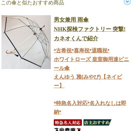
この傘と似たおすすめ商品
男女兼用 雨傘
NHK探検ファクトリー 突撃!
カネオくんで紹介
*古希祝*喜寿祝*退職祝*
ホワイトローズ 皇室御用達ビニ
ール傘
えんゆう 雅(みやび)【ネイビ
ー】
*特急名入対応*名入れなしは即
納*