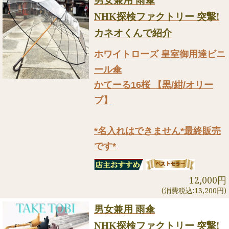
男女兼用 雨傘
NHK探検ファクトリー 突撃!
カネオくんで紹介
ホワイトローズ 皇室御用達ビニ
ール傘
かてーる16桜 【黒/紺/オリー
ブ】
*名入れはできません*最終販売
です*
12,000円
(消費税込:13,200円)
男女兼用 雨傘
NHK探検ファクトリー 突撃!