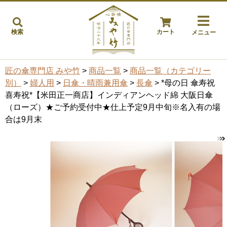
検索
カート
メニュー
匠の傘専門店 みや竹
>
商品一覧
>
商品一覧（カテゴリー
別）
>
婦人用
>
日傘・晴雨兼用傘
>
長傘
> *母の日 傘寿祝
喜寿祝*【米田正一商店】インディアンヘッド綿 大阪日傘
（ローズ）★ご予約受付中★仕上予定9月中旬※名入有の場
合は9月末