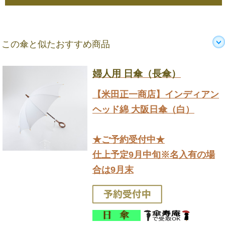
この傘と似たおすすめ商品
婦人用 日傘（長傘）
【米田正一商店】インディアン
ヘッド綿 大阪日傘（白）
★ご予約受付中★
仕上予定9月中旬※名入有の場
合は9月末