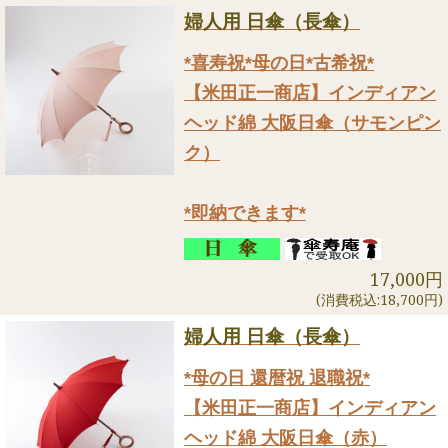
婦人用 日傘（長傘）
*喜寿祝*母の日*古希祝*
【米田正一商店】インディアン
ヘッド綿 大阪日傘（サモンピン
ク）
*即納できます*
17,000円
(消費税込:18,700円)
婦人用 日傘（長傘）
*母の日 還暦祝 退職祝*
【米田正一商店】インディアン
ヘッド綿 大阪日傘（赤）