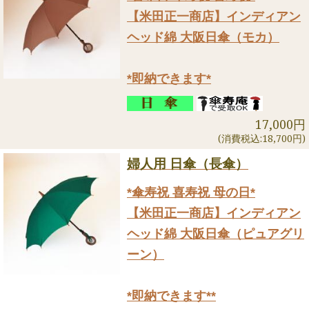
【米田正一商店】インディアン
ヘッド綿 大阪日傘（モカ）
*即納できます*
17,000円
(消費税込:18,700円)
婦人用 日傘（長傘）
*傘寿祝 喜寿祝 母の日*
【米田正一商店】インディアン
ヘッド綿 大阪日傘（ピュアグリ
ーン）
*即納できます**