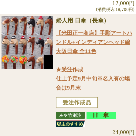
17,000円
(消費税込:18,700円)
婦人用 日傘（長傘）
【米田正一商店】手彫アートハ
ンドル+インディアンヘッド綿
大阪日傘 全11色
★受注作成
仕上予定9月中旬※名入有の場
合は9月末
24,000円