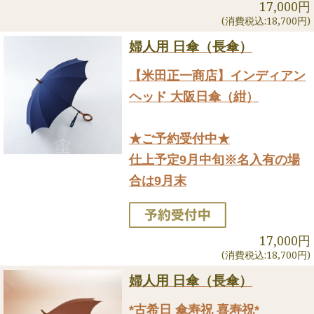
17,000円
(消費税込:18,700円)
婦人用 日傘（長傘）
【米田正一商店】インディアン
ヘッド 大阪日傘（紺）
★ご予約受付中★
仕上予定9月中旬※名入有の場
合は9月末
17,000円
(消費税込:18,700円)
婦人用 日傘（長傘）
*古希日 傘寿祝 喜寿祝*