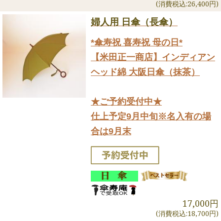
(消費税込:26,400円)
婦人用 日傘（長傘）
*傘寿祝 喜寿祝 母の日*
【米田正一商店】インディアン
ヘッド綿 大阪日傘（抹茶）
★ご予約受付中★
仕上予定9月中旬※名入有の場
合は9月末
17,000円
(消費税込:18,700円)