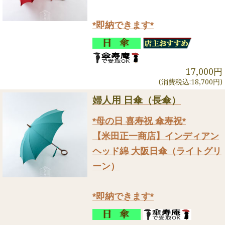
*即納できます*
17,000円
(消費税込:18,700円)
婦人用 日傘（長傘）
*母の日 喜寿祝 傘寿祝*
【米田正一商店】インディアン
ヘッド綿 大阪日傘（ライトグリ
ーン）
*即納できます*