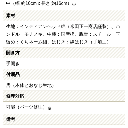
中（幅 約10cm x 長さ 約16cm）
※
素材
生地：インディアンヘッド綿（米田正一商店謹製）、ハ
ンドル：モチノキ、中棒：国産樫、親骨：スチール、玉
留め：くちネーム紐、はじき：線はじき（手加工）
開き方
手開き
付属品
房（本体とおなじ生地）
修理対応
可能（パーツ修理）
※
備考