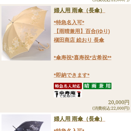
婦人用 雨傘（長傘）
*特急名入可*
【雨晴兼用】百合(ゆり)
槇田商店 絵おり 長傘
*傘寿祝*喜寿祝*古希祝**
*即納できます*
20,000円
(消費税込:22,000円)
婦人用 雨傘（長傘）