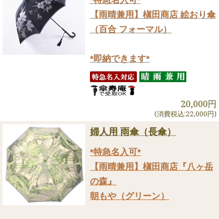
*特急名入可*
【雨晴兼用】槇田商店 絵おり傘
（百合 フォーマル）
*即納できます*
20,000円
(消費税込:22,000円)
婦人用 雨傘（長傘）
*特急名入可*
【雨晴兼用】槇田商店『八ヶ岳
の森』
朝もや（グリーン）