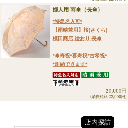
婦人用 雨傘（長傘）
*特急名入可*
【雨晴兼用】桜(さくら)
槇田商店 絵おり 長傘
*傘寿祝*喜寿祝*古希祝*
*即納できます*
20,000円
(消費税込:22,000円)