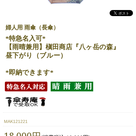
婦人用 雨傘（長傘）
*特急名入可*
【雨晴兼用】槇田商店『八ヶ岳の森』
昼下がり（ブルー）
*即納できます*
MAK121221
18,000円