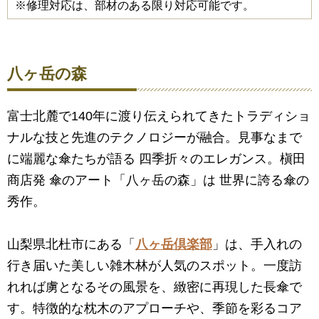
※修理対応は、部材のある限り対応可能です。
八ヶ岳の森
富士北麓で140年に渡り伝えられてきたトラディショ
ナルな技と先進のテクノロジーが融合。見事なまで
に端麗な傘たちが語る 四季折々のエレガンス。槇田
商店発 傘のアート「八ヶ岳の森」は 世界に誇る傘の
秀作。
山梨県北杜市にある「
八ヶ岳倶楽部
」は、手入れの
行き届いた美しい雑木林が人気のスポット。一度訪
れれば虜となるその風景を、緻密に再現した長傘で
す。特徴的な枕木のアプローチや、季節を彩るコア