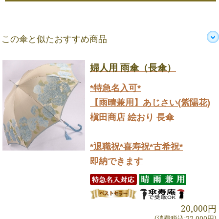
この傘と似たおすすめ商品
婦人用 雨傘（長傘）
*特急名入可*
【雨晴兼用】あじさい(紫陽花)
槇田商店 絵おり 長傘
*退職祝*喜寿祝*古希祝*
即納できます
20,000円
(消費税込:22,000円)