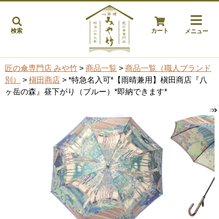
検索
カート
メニュー
匠の傘専門店 みや竹
>
商品一覧
>
商品一覧（職人ブランド
別）
>
槇田商店
> *特急名入可*【雨晴兼用】槇田商店『八
ヶ岳の森』昼下がり（ブルー）*即納できます*