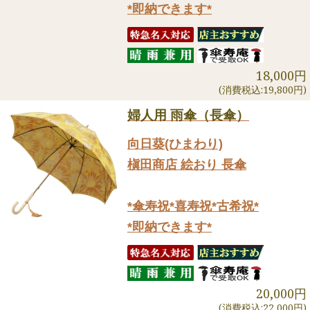
*即納できます*
18,000円
(消費税込:19,800円)
婦人用 雨傘（長傘）
向日葵(ひまわり)
槇田商店 絵おり 長傘
*傘寿祝*喜寿祝*古希祝*
*即納できます*
20,000円
(消費税込:22,000円)