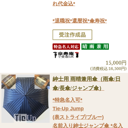
れ代金込*
*退職祝*還暦祝*傘寿祝*
15,000円
(消費税込:16,500円)
紳士用 雨晴兼用傘（雨傘/日
傘/長傘/ジャンプ傘）
*特急名入可*
Tie-Up Jump
(表ストライプ/ブルー)
名前入り紳士ジャンプ傘 *名入