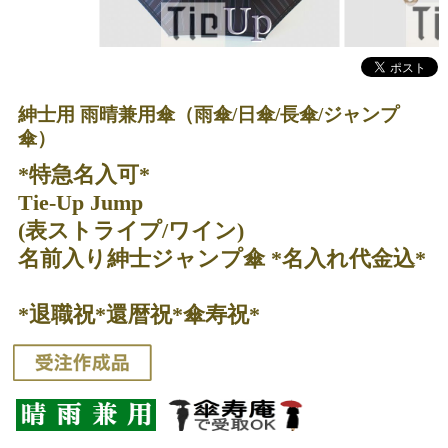
紳士用 雨晴兼用傘（雨傘/日傘/長傘/ジャンプ
傘）
*特急名入可*
Tie-Up Jump
(表ストライプ/ワイン)
名前入り紳士ジャンプ傘 *名入れ代金込*
*退職祝*還暦祝*傘寿祝*