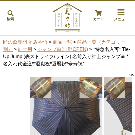
検索
カート
メニュー
匠の傘専門店 みや竹
>
商品一覧
>
商品一覧（カテゴリー
別）
>
紳士用
>
ジャンプ傘(自動OPEN)
> *特急名入可* Tie-
Up Jump (表ストライプ/ワイン) 名前入り紳士ジャンプ傘 *
名入れ代金込**退職祝*還暦祝*傘寿祝*