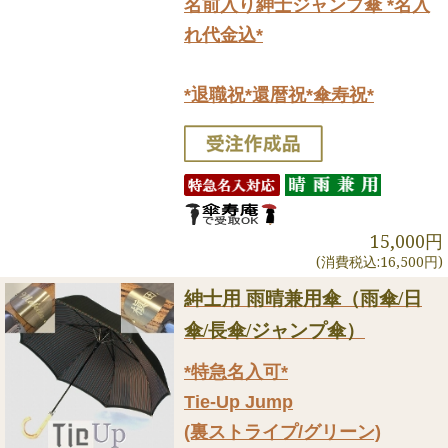
名前入り紳士ジャンプ傘 *名入
れ代金込*
*退職祝*還暦祝*傘寿祝*
15,000円
(消費税込:16,500円)
紳士用 雨晴兼用傘（雨傘/日
傘/長傘/ジャンプ傘）
*特急名入可*
Tie-Up Jump
(裏ストライプ/グリーン)