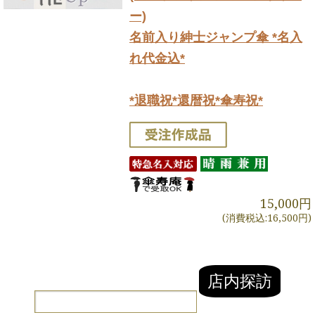
ー)
名前入り紳士ジャンプ傘 *名入
れ代金込*
*退職祝*還暦祝*傘寿祝*
15,000円
(消費税込:16,500円)