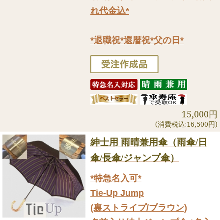
れ代金込*
*退職祝*還暦祝*父の日*
15,000円
(消費税込:16,500円)
紳士用 雨晴兼用傘（雨傘/日
傘/長傘/ジャンプ傘）
*特急名入可*
Tie-Up Jump
(裏ストライプ/ブラウン)