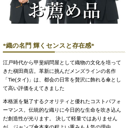
*織の名門 輝くセンスと存在感*
江戸時代から甲斐絹問屋として織物の文化を培って
きた槇田商店。革新に挑んだメンズラインの名作
「Tie(タイ)」は、都会の日常を贅沢に飾れる傘とし
て高い評価をえてきました
本格派を魅了するクオリティと優れたコストパフォ
ーマンス。伝統的な織りに今日的な生命を吹き込ん
だ創造性が光ります。 決して軽量ではありません
が、ジャンプ傘本来の程よい重みも人気の理由。