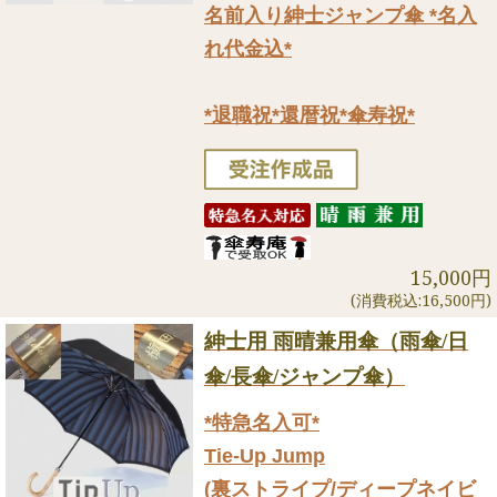
名前入り紳士ジャンプ傘 *名入
れ代金込*
*退職祝*還暦祝*傘寿祝*
15,000円
(消費税込:16,500円)
紳士用 雨晴兼用傘（雨傘/日
傘/長傘/ジャンプ傘）
*特急名入可*
Tie-Up Jump
(裏ストライプ/ディープネイビ