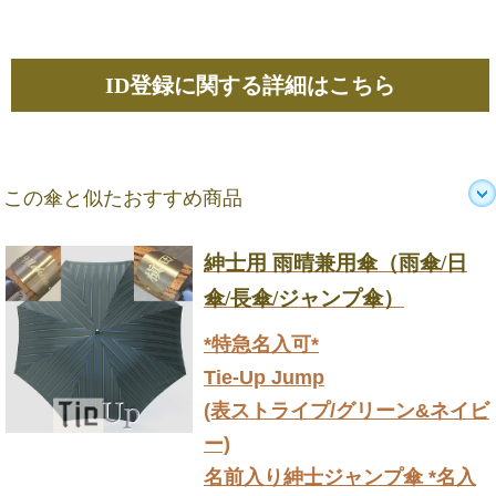
ID登録に関する詳細はこちら
この傘と似たおすすめ商品
紳士用 雨晴兼用傘（雨傘/日
傘/長傘/ジャンプ傘）
*特急名入可*
Tie-Up Jump
(表ストライプ/グリーン&ネイビ
ー)
名前入り紳士ジャンプ傘 *名入