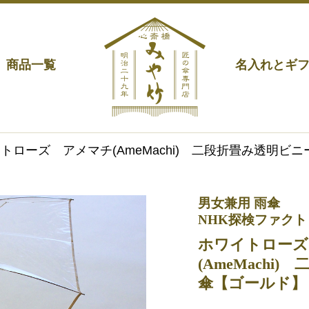
商品一覧
名入れとギ
イトローズ アメマチ(AmeMachi) 二段折畳み透明ビ
男女兼用 雨傘
NHK探検ファク
ホワイトローズ
(AmeMachi
傘【ゴールド】