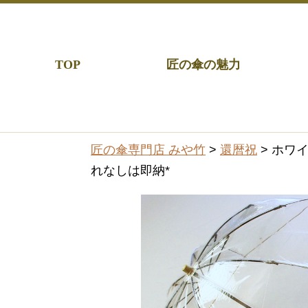
TOP
匠の傘の魅力
匠の傘専門店 みや竹
>
還暦祝
> ホワ
れなしは即納*