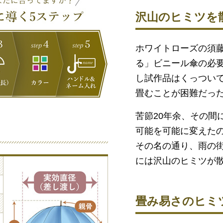
沢山のヒミツを
ホワイトローズの須
る」ビニール傘の必要
し試作品はくっつい
畳むことが困難だっ
苦節20年余、その間
可能を可能に変えたのが 
その名の通り、雨の街
には沢山のヒミツが
畳み易さのヒミ