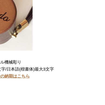
ドル機械彫り
文字/日本語(楷書体)最大3文字
今の納期はこちら