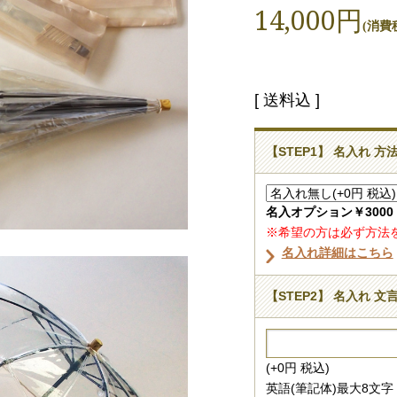
14,000円
(消費税
[ 送料込 ]
【STEP1】 名入れ 方
名入オプション￥300
※希望の方は必ず方法
名入れ詳細はこちら
【STEP2】 名入れ 文
(+0円 税込)
英語(筆記体)最大8文