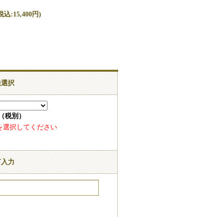
込:15,400円)
法選択
0（税別）
を選択してください
言入力
字