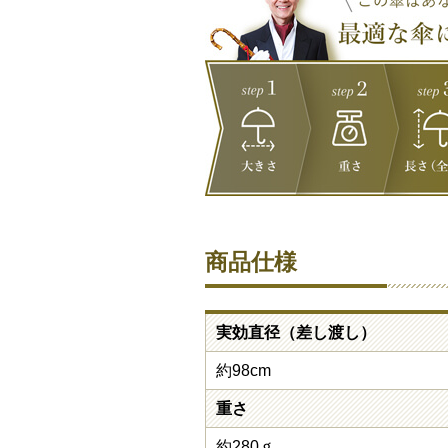
商品仕様
実効直径（差し渡し）
約98cm
重さ
約280ｇ