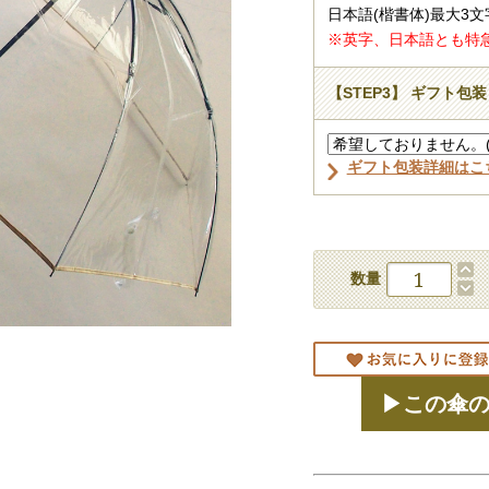
日本語(楷書体)最大3文
※英字、日本語とも特
【STEP3】 ギフト包装
ギフト包装詳細はこ
数量
▶この傘