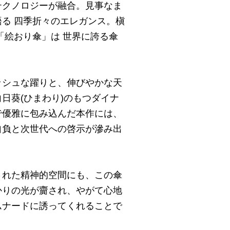
テクノロジーが融合。見事なま
る 四季折々のエレガンス。槇
「絵おり傘」は 世界に誇る傘
ッシュな躍りと、伸びやかな天
日葵(ひまわり)のもつダイナ
で優雅に包み込んだ本作には、
自負と次世代への啓示が滲み出
された精神的空間にも、この傘
かりの光が齎され、やがて心地
ムナードに誘ってくれることで