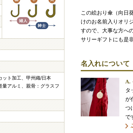
この絵おり傘（向日
けのお名前入りオリ
すので、大事な方へ
サリーギフトにも是
）
名入れについて
カット加工、甲州織/日本
A
軽量アルミ、親骨：グラスフ
タ
が
つ
で