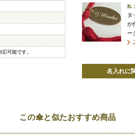
B
タ
が
ー
対応可能です。
名入れに
この傘と似たおすすめ商品