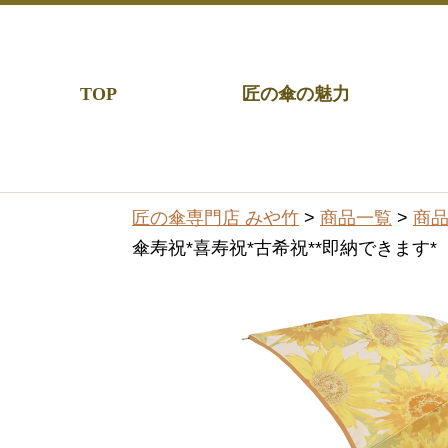
TOP
匠の傘の魅力
匠の傘専門店 みや竹
>
商品一覧
>
商
傘寿祝*喜寿祝*古希祝**即納できます*