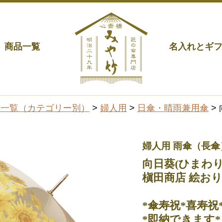
商品一覧
名入れとギ
品一覧（カテゴリー別）
>
婦人用
>
日傘・晴雨兼用傘
>
婦人用 雨傘（長傘
向日葵(ひまわり
槇田商店 絵おり
*傘寿祝*喜寿祝
*即納できます*