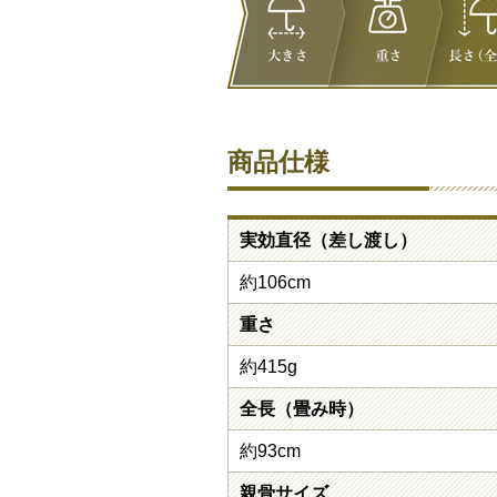
商品仕様
実効直径（差し渡し）
約106cm
重さ
約415g
全長（畳み時）
約93cm
親骨サイズ