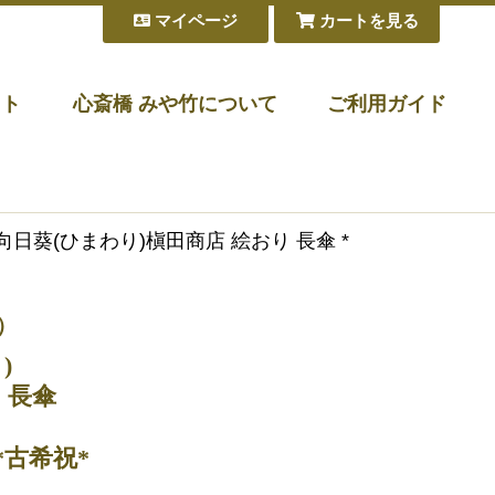
マイページ
カートを見る
フト
心斎橋 みや竹について
ご利用ガイド
 向日葵(ひまわり)槇田商店 絵おり 長傘 *
）
)
 長傘
*古希祝*