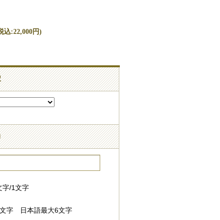
込:22,000円)
択
力
字/1文字
8文字 日本語最大6文字