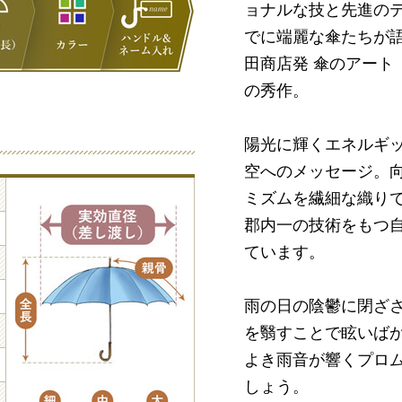
ョナルな技と先進の
でに端麗な傘たちが語
田商店発 傘のアート
の秀作。
陽光に輝くエネルギ
空へのメッセージ。向
ミズムを繊細な織り
郡内一の技術をもつ
ています。
雨の日の陰鬱に閉ざ
を翳すことで眩いば
よき雨音が響くプロ
しょう。