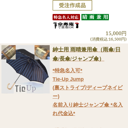
15,000円
(消費税込:16,500円)
紳士用 雨晴兼用傘（雨傘/日
傘/長傘/ジャンプ傘）
*特急名入可*
Tie-Up Jump
(裏ストライプ/ディープネイビ
ー)
名前入り紳士ジャンプ傘 *名入
れ代金込*