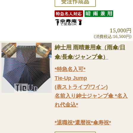
15,000円
(消費税込:16,500円)
紳士用 雨晴兼用傘（雨傘/日
傘/長傘/ジャンプ傘）
*特急名入可*
Tie-Up Jump
(表ストライプ/ワイン)
名前入り紳士ジャンプ傘 *名入
れ代金込*
*退職祝*還暦祝*傘寿祝*