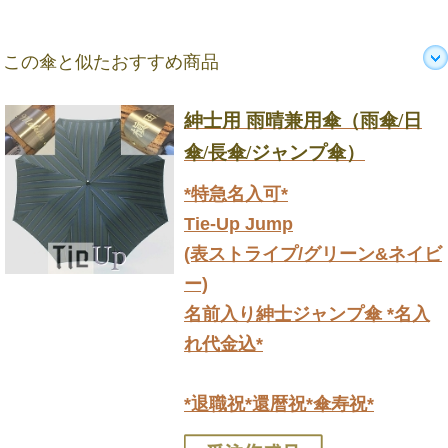
この傘と似たおすすめ商品
紳士用 雨晴兼用傘（雨傘/日
傘/長傘/ジャンプ傘）
*特急名入可*
Tie-Up Jump
(表ストライプ/グリーン&ネイビ
ー)
名前入り紳士ジャンプ傘 *名入
れ代金込*
*退職祝*還暦祝*傘寿祝*