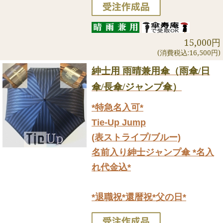
15,000円
(消費税込:16,500円)
紳士用 雨晴兼用傘（雨傘/日
傘/長傘/ジャンプ傘）
*特急名入可*
Tie-Up Jump
(表ストライプ/ブルー)
名前入り紳士ジャンプ傘 *名入
れ代金込*
*退職祝*還暦祝*父の日*