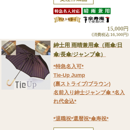
15,000円
(消費税込:16,500円)
紳士用 雨晴兼用傘（雨傘/日
傘/長傘/ジャンプ傘）
*特急名入可*
Tie-Up Jump
(裏ストライプ/ブラウン)
名前入り紳士ジャンプ傘 *名入
れ代金込*
*退職祝*還暦祝*傘寿祝*