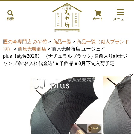
検索
カート
メニュー
匠の傘専門店 みや竹
>
商品一覧
>
商品一覧（職人ブランド
別）
>
前原光榮商店
> 前原光榮商店 ユージェイ
plus【style2026】 （ナチュラルブラック) 名前入り紳士ジ
ャンプ傘*名入れ代金込*★予約品★8月下旬入荷予定