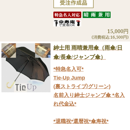
15,000円
(消費税込:16,500円)
紳士用 雨晴兼用傘（雨傘/日
傘/長傘/ジャンプ傘）
*特急名入可*
Tie-Up Jump
(裏ストライプ/グリーン)
名前入り紳士ジャンプ傘 *名入
れ代金込*
*退職祝*還暦祝*傘寿祝*