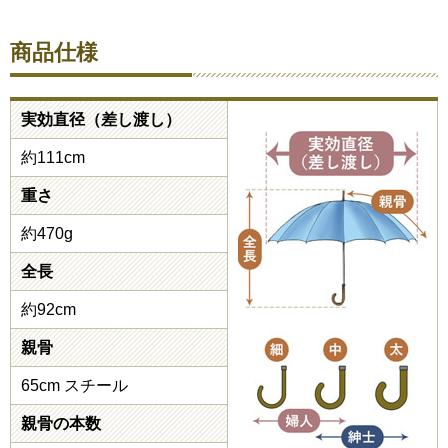
商品仕様
実効直径（差し渡し）
約111cm
重さ
約470g
全長
約92cm
親骨
65cm スチール
親骨の本数