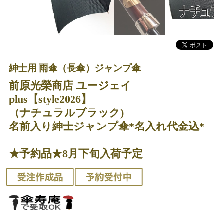
紳士用 雨傘（長傘）ジャンプ傘
前原光榮商店 ユージェイ
plus【style2026】
（ナチュラルブラック)
名前入り紳士ジャンプ傘*名入れ代金込*
★予約品★8月下旬入荷予定