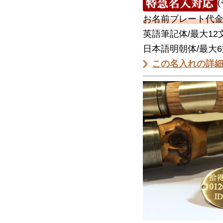
お名前プレート代
英語筆記体/最大12
日本語明朝体/最大
この名入れの詳