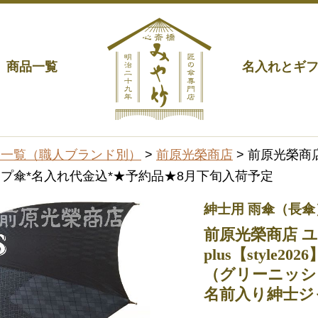
商品一覧
名入れとギ
品一覧（職人ブランド別）
>
前原光榮商店
> 前原光榮商店 
ンプ傘*名入れ代金込*★予約品★8月下旬入荷予定
紳士用 雨傘（長
前原光榮商店 
plus【style2026
（グリーニッシ
名前入り紳士ジ