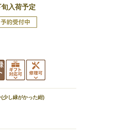
下旬入荷予定
(少し緑がかった紺)