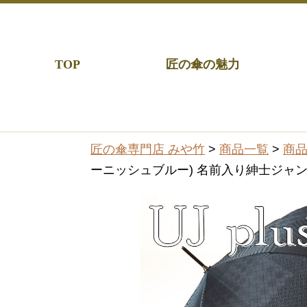
TOP
匠の傘の魅力
匠の傘専門店 みや竹
>
商品一覧
>
商
ーニッシュブルー) 名前入り紳士ジャ