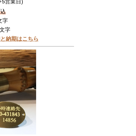
(+5営業日)
金込
文字
6文字
細と納期はこちら