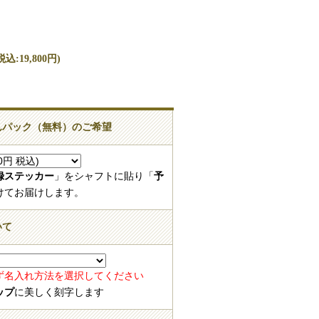
込:19,800円)
しんパック（無料）のご希望
登録ステッカー
」をシャフトに貼り「
予
けてお届けします。
いて
ず名入れ方法を選択してください
ップ
に美しく刻字します