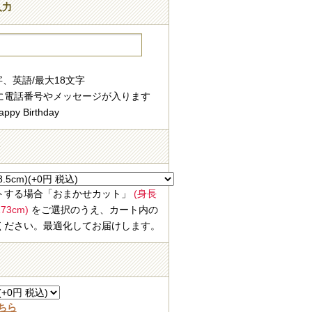
入力
字、英語/最大18文字
に電話番号やメッセージが入ります
ppy Birthday
ト
トする場合「おまかせカット」
(身長
3cm)
をご選択のうえ、カート内の
ください。最適化してお届けします。
ちら