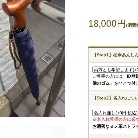
18,000円
(消費税
【Step1】杖傘あん
ご希望の方には「
ID
備のゴム
」をひとつ付
【Step2】名入れにつ
※名入れ希望の方は必
お洒落なヌメ革ストラ