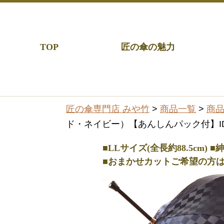
TOP
匠の傘の魅力
匠の傘専門店 みや竹
>
商品一覧
>
商
ド・ネイビー）【あんしんパック付】ID
■LLサイズ(全長約88.5cm)
■おまかせカットご希望の方