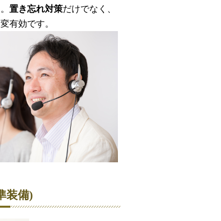
ム。
置き忘れ対策
だけでなく、
大変有効です。
準装備)