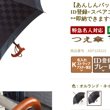
【あんしんパッ
ID登録+スペア
**即納できます
商品番号 AST123213
色：オルランド・ネ