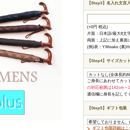
【Step3】名入れ文言
(+0円 税込)
片面：日本語/最大8文
両面：上記に加え裏面
(例)表：Y.Misako (裏)Ha
【Step4】サイズカッ
ご身長にあわせてカッ
の対応範囲は142cm～17
通信欄に身長を記して
【Step5】ギフト包装
ギフト包装詳細はこ