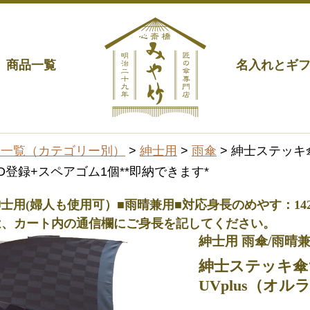
商品一覧
名入れとギ
品一覧（カテゴリー別）
>
紳士用
>
雨傘
> 紳士ステッキ
登録+スペアゴム1個**即納できます*
 ■紳士用(婦人も使用可）■雨晴兼用■対応身長のめやす：142c
は、カート内の通信欄にご身長を記してください。
紳士用 雨傘/雨晴
紳士ステッキ傘
UVplus（オ