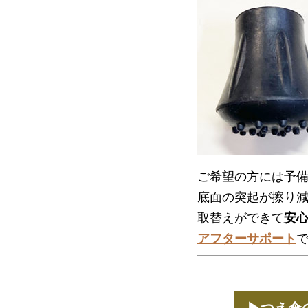
ご希望の方には予備
底面の突起が擦り
取替えができて
安
アフターサポート
▶つえ傘