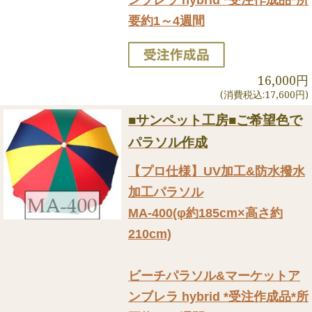
要約1～4週間
16,000円
(消費税込:17,600円)
■サンペット工房■ご希望色で
パラソル作成
【プロ仕様】UV加工&防水撥水
加工パラソル
MA-400(φ約185cm×高さ約
210cm)
ビーチパラソル&マーケットア
ンブレラ hybrid *受注作成品*所