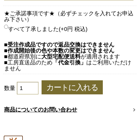
★ご承諾事項です★（必ずチェックを入れてお申込
み下さい）
すべて了承しました(+0円 税込)
■
受注作成品ですので返品交換はできません
■
作成開始後の色や本数の変更はできません
■都道府県別に
大型宅配便送料
が適用されます
■工房直送品のため
「代金引換」
はご利用いただけ
ません
数量
商品についてのお問い合わせ