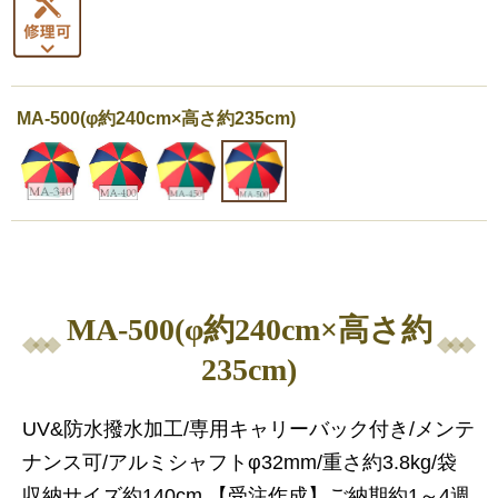
MA-500(φ約240cm×高さ約235cm)
MA-500(φ約240cm×高さ約
235cm)
UV&防水撥水加工/専用キャリーバック付き/メンテ
ナンス可/アルミシャフトφ32mm/重さ約3.8kg/袋
収納サイズ約140cm 【受注作成】ご納期約1～4週