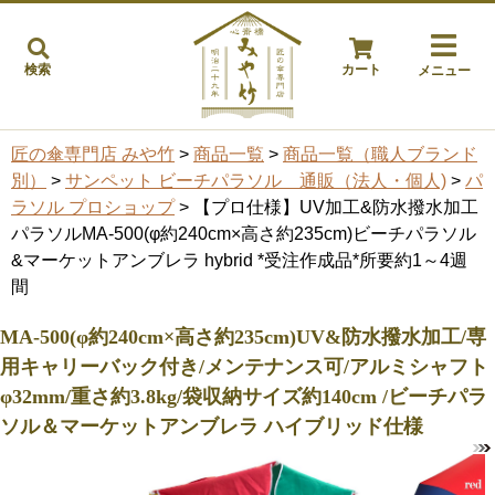
検索
カート
メニュー
匠の傘専門店 みや竹
>
商品一覧
>
商品一覧（職人ブランド
別）
>
サンペット ビーチパラソル 通販（法人・個人)
>
パ
ラソル プロショップ
> 【プロ仕様】UV加工&防水撥水加工
パラソルMA-500(φ約240cm×高さ約235cm)ビーチパラソル
&マーケットアンブレラ hybrid *受注作成品*所要約1～4週
間
MA-500(φ約240cm×高さ約235cm)UV&防水撥水加工/専
用キャリーバック付き/メンテナンス可/アルミシャフト
φ32mm/重さ約3.8kg/袋収納サイズ約140cm /ビーチパラ
ソル＆マーケットアンブレラ ハイブリッド仕様