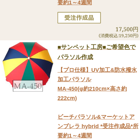
要約1～4週間
17,500円
(消費税込:19,250円)
■サンペット工房■ご希望色で
パラソル作成
【プロ仕様】UV加工&防水撥水
加工パラソル
MA-450(φ約210cm×高さ約
222cm)
ビーチパラソル&マーケットア
ンブレラ hybrid *受注作成品*所
要約1～4週間