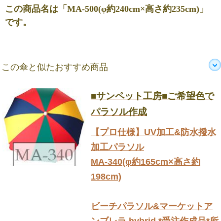
この商品名は「MA-500(φ約240cm×高さ約235cm)」
です。
この傘と似たおすすめ商品
■サンペット工房■ご希望色で
パラソル作成
【プロ仕様】UV加工&防水撥水
加工パラソル
MA-340(φ約165cm×高さ約
198cm)
ビーチパラソル&マーケットア
ンブレラ hybrid *受注作成品*所