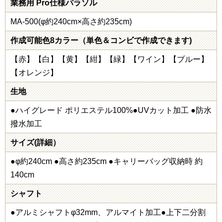
業務用 Pro仕様パラソル
MA-500(φ約240cm×高さ約235cm)
作成可能色8カラー（単色＆コンビで作成できます)
【赤】【白】【黄】【紺】【緑】【ワイン】【ブルー】
【オレンジ】
生地
●ハイグレード ポリエステル100%●UVカット加工 ●防水
撥水加工
サイズ(詳細）
●φ約240cm ●高さ約235cm ●キャリーバッグ収納時 約
140cm
シャフト
●アルミシャフトφ32mm、アルマイト加工●上下二分割