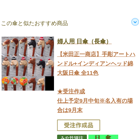
この傘と似たおすすめ商品
婦人用 日傘（長傘）
【米田正一商店】手彫アートハ
ンドル+インディアンヘッド綿
大阪日傘 全11色
★受注作成
仕上予定9月中旬※名入有の場
合は9月末