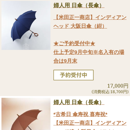
婦人用 日傘（長傘）
【米田正一商店】インディアン
ヘッド 大阪日傘（紺）
★ご予約受付中★
仕上予定9月中旬※名入有の場
合は9月末
17,000円
(消費税込:18,700円)
婦人用 日傘（長傘）
*古希日 傘寿祝 喜寿祝*
【米田正一商店】インディアン