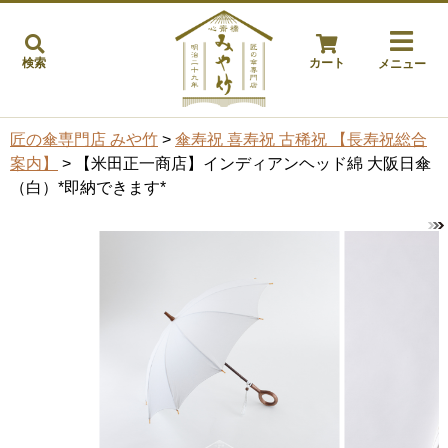
検索
カート
メニュー
匠の傘専門店 みや竹
>
傘寿祝 喜寿祝 古稀祝 【長寿祝総合
案内】
> 【米田正一商店】インディアンヘッド綿 大阪日傘
（白）*即納できます*