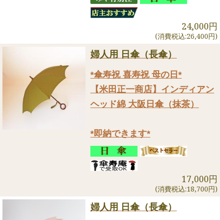
24,000円
(消費税込:26,400円)
婦人用 日傘（長傘）
*傘寿祝 喜寿祝 母の日*
【米田正一商店】インディアン
ヘッド綿 大阪日傘（抹茶）
*即納できます*
17,000円
(消費税込:18,700円)
婦人用 日傘（長傘）