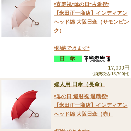
*喜寿祝*母の日*古希祝*
【米田正一商店】インディアン
ヘッド綿 大阪日傘（サモンピン
ク）
*即納できます*
17,000円
(消費税込:18,700円)
婦人用 日傘（長傘）
*母の日 還暦祝 退職祝*
【米田正一商店】インディアン
ヘッド綿 大阪日傘（赤）