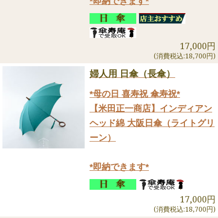
*即納できます*
17,000円
(消費税込:18,700円)
婦人用 日傘（長傘）
*母の日 喜寿祝 傘寿祝*
【米田正一商店】インディアン
ヘッド綿 大阪日傘（ライトグリ
ーン）
*即納できます*
17,000円
(消費税込:18,700円)