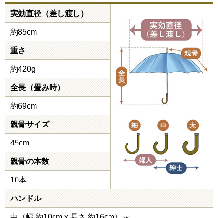
実効直径（差し渡し）
約85cm
重さ
約420g
全長（畳み時）
約69cm
親骨サイズ
45cm
親骨の本数
10本
ハンドル
中（幅 約10cm x 長さ 約16cm）