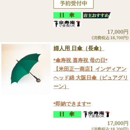
17,000円
(消費税込:18,700円)
婦人用 日傘（長傘）
*傘寿祝 喜寿祝 母の日*
【米田正一商店】インディアン
ヘッド綿 大阪日傘（ピュアグリ
ーン）
*即納できます**
17,000円
(消費税込:18,700円)