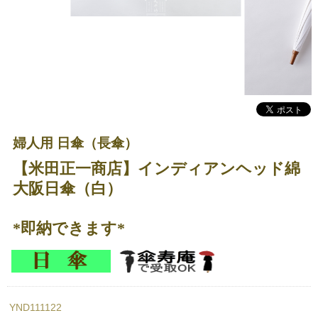
婦人用 日傘（長傘）
【米田正一商店】インディアンヘッド綿
大阪日傘（白）
*即納できます*
YND111122