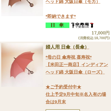
ヘッド綿 大阪日傘（モカ）
*即納できます*
17,000円
(消費税込:18,700円)
婦人用 日傘（長傘）
*母の日 傘寿祝 喜寿祝*
【米田正一商店】インディアン
ヘッド綿 大阪日傘（ローズ）
★ご予約受付中★
仕上予定9月中旬※名入有の場
合は9月末