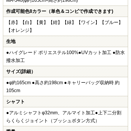
MA-340(φ約165cm×高さ約198cm)
作成可能色8カラー（単色＆コンビで作成できます)
【赤】【白】【黄】【紺】【緑】【ワイン】【ブルー】
【オレンジ】
生地
●ハイグレード ポリエステル100%●UVカット加工 ●防水
撥水加工
サイズ(詳細）
●φ約165cm ●高さ約198cm ●キャリーバッグ収納時 約
105cm
シャフト
●アルミシャフトφ32mm、アルマイト加工●上下二分割
らくらくジョイント（プッシュボタン方式）