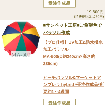
19,800円
(消費税込:21,780円)
■サンペット工房■ご希望色で
パラソル作成
【プロ仕様】UV加工&防水撥水
加工パラソル
MA-500(φ約240cm×高さ約
235cm)
ビーチパラソル&マーケットア
ンブレラ hybrid *受注作成品*所
要約1～4週間