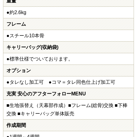
重量
●約2.6kg
フレーム
●スチール10本骨
キャリーバッグ(収納袋)
●標準仕様でついております。
オプション
●タレなし加工可 ●コマ＝タレ同色仕上げ加工可
充実 安心のアフターフォローMENU
■生地張替え（天幕部作成）■フレーム(総骨)交換 ■下棒
交換 ■キャリーバッグ単体販売
作成期間
●1週間～4週間