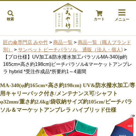
検索
カート
メニュー
匠の傘専門店 みや竹
>
商品一覧
>
商品一覧（職人ブランド
別）
>
サンペット ビーチパラソル 通販（法人・個人)
>
【プロ仕様】UV加工&防水撥水加工パラソルMA-340(φ約
165cm×高さ約198cm)ビーチパラソル&マーケットアンブレ
ラ hybrid *受注作成品*所要約1～4週間
MA-340(φ約165cm×高さ約198cm) UV&防水撥水加工/専
用キャリーバック付き/メンテナンス可/シャフト
φ32mm/重さ約2.6kg/袋収納サイズ約105cm/ビーチパラ
ソル＆マーケットアンブレラ ハイブリッド仕様