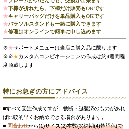
★
フレームがいたんでも、交換が出来ます
★
下棒が折れたら、下棒だけ販売もOKです
★
キャリーバッグだけを単品購入もOKです
★
パラソルスタンドも一緒に購入できます
★
修理はオンラインで簡単に申し込めます
※
★
サポートメニューは当店ご購入品に限ります
※※
★
カスタムコンビネーションの作成は約4週間程
度頂戴します
特にお急ぎの方にアドバイス
■すべて受注作成ですが、裁断・縫製済のものがあれ
ば比較的早くお納めできる場合があります。
■
問合わせ
から
(1)サイズ(2)本数(3)納期(4)希望色(で