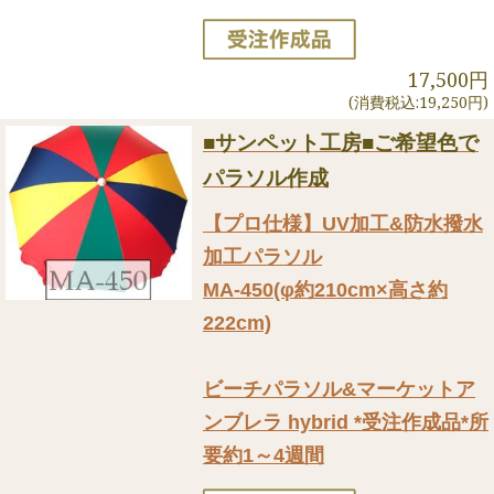
17,500円
(消費税込:19,250円)
■サンペット工房■ご希望色で
パラソル作成
【プロ仕様】UV加工&防水撥水
加工パラソル
MA-450(φ約210cm×高さ約
222cm)
ビーチパラソル&マーケットア
ンブレラ hybrid *受注作成品*所
要約1～4週間