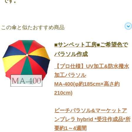
です。
この傘と似たおすすめ商品
■サンペット工房■ご希望色で
パラソル作成
【プロ仕様】UV加工&防水撥水
加工パラソル
MA-400(φ約185cm×高さ約
210cm)
ビーチパラソル&マーケットア
ンブレラ hybrid *受注作成品*所
要約1～4週間