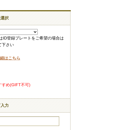
法選択
はID登録プレートをご希望の場合は
て下さい
詳細はこちら
め(GIFT不可)
言入力