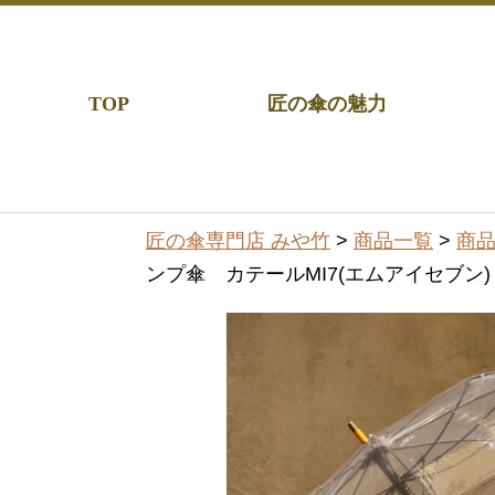
TOP
匠の傘の魅力
匠の傘専門店 みや竹
>
商品一覧
>
商
ンプ傘 カテールMI7(エムアイセブン)