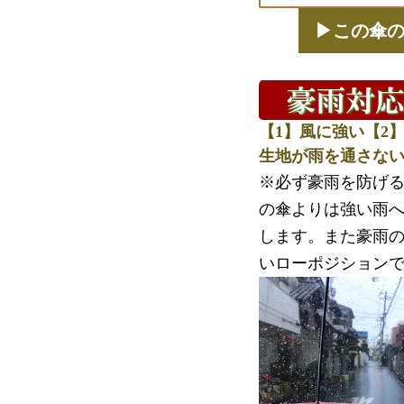
▶この傘
【1】風に強い【2】
生地が雨を通さない
※必ず豪雨を防げ
の傘よりは強い雨
します。また豪雨
いローポジション