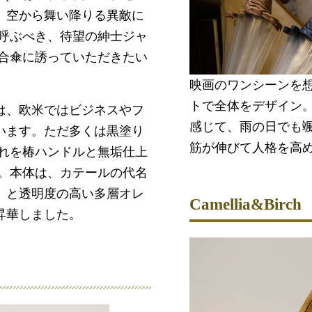
、空から舞い降りる異敵に
も呼ぶべき、待望の紳士ジャ
相合傘に誘っていただきたい
映画のワンシーンを
トで全体をデザイン
は、欧米ではビジネスやフ
感じて、雨の日でも
います。ただ多くは黒塗り
筋が伸びて人格を高
これを椿ハンドルと無垢仕上
ド。本体は、カテールの代名
」と透明度の高い多層オレ
Camellia&Birch
昇華しました。