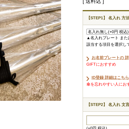
[ 送料込 ]
【STEP1】 名入れ 方
▲名入れプレート また
該当する項目を選択し
お名前プレートの 
GIFTにおすすめ
ID登録 詳細はこちら
傘を忘れやすい人におすす
【STEP2】 名入れ 文
(+0円 税込)