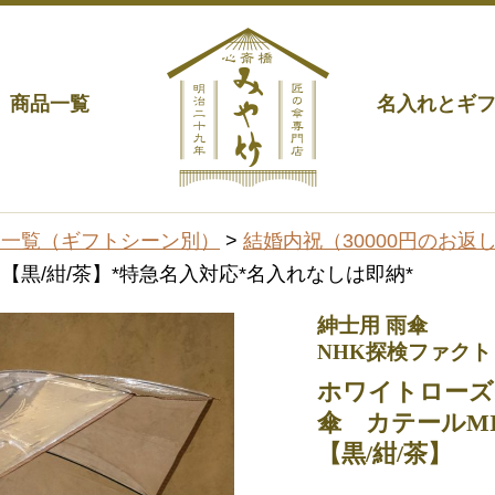
商品一覧
名入れとギ
品一覧（ギフトシーン別）
>
結婚内祝（30000円のお返し
 【黒/紺/茶】*特急名入対応*名入れなしは即納*
紳士用 雨傘
NHK探検ファク
ホワイトローズ
傘 カテールMI
【黒/紺/茶】