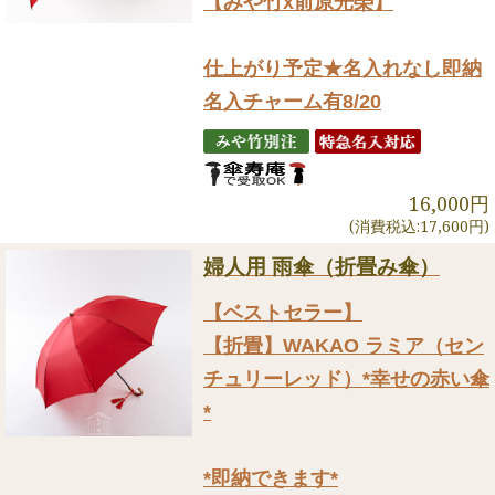
【みや竹x前原光榮】
仕上がり予定★名入れなし即納
名入チャーム有8/20
16,000円
(消費税込:17,600円)
婦人用 雨傘（折畳み傘）
【ベストセラー】
【折畳】WAKAO ラミア（セン
チュリーレッド）*幸せの赤い傘
*
*即納できます*