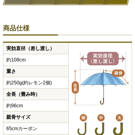
商品仕様
実効直径（差し渡し）
約108cm
重さ
約250g(約レモン2個)
全長（畳み時）
約96cm
親骨サイズ
65cmカーボン