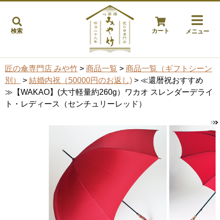
検索
カート
メニュー
匠の傘専門店 みや竹
>
商品一覧
>
商品一覧（ギフトシーン
別）
>
結婚内祝（50000円のお返し)
> ≪還暦祝おすすめ
≫【WAKAO】(大寸軽量約260g）ワカオ スレンダーデライ
ト・レディース（センチュリーレッド）