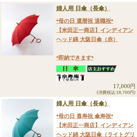
婦人用 日傘（長傘）
*母の日 還暦祝 退職祝*
【米田正一商店】インディアン
ヘッド綿 大阪日傘（赤）
*即納できます*
17,000円
(消費税込:18,700円)
婦人用 日傘（長傘）
*母の日 喜寿祝 傘寿祝*
【米田正一商店】インディアン
ヘッド綿 大阪日傘（ライトグリ