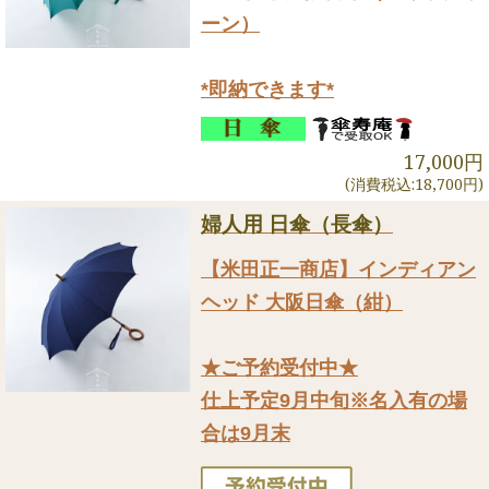
ーン）
*即納できます*
17,000円
(消費税込:18,700円)
婦人用 日傘（長傘）
【米田正一商店】インディアン
ヘッド 大阪日傘（紺）
★ご予約受付中★
仕上予定9月中旬※名入有の場
合は9月末