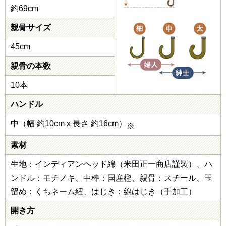
約69cm
親骨サイズ
45cm
親骨の本数
10本
ハンドル
中（幅 約10cm x 長さ 約16cm）
※
素材
生地：インディアンヘッド綿（米田正一商店謹製）、ハ
ンドル：モチノキ、中棒：国産樫、親骨：スチール、玉
留め：くちネーム紐、はじき：線はじき（手加工）
開き方