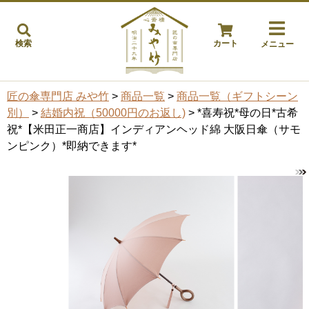
検索
カート
メニュー
匠の傘専門店 みや竹
>
商品一覧
>
商品一覧（ギフトシーン
別）
>
結婚内祝（50000円のお返し)
> *喜寿祝*母の日*古希
祝*【米田正一商店】インディアンヘッド綿 大阪日傘（サモ
ンピンク）*即納できます*