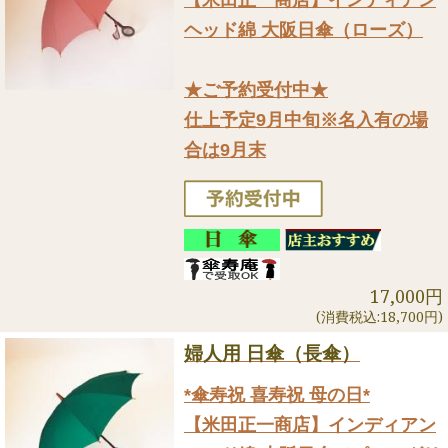
ヘッド綿 大阪日傘（ローズ）
★ご予約受付中★
仕上予定9月中旬※名入有の場
合は9月末
17,000円
(消費税込:18,700円)
婦人用 日傘（長傘）
*傘寿祝 喜寿祝 母の日*
【米田正一商店】インディアン