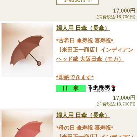
17,000円
(消費税込:18,700円)
婦人用 日傘（長傘）
*古希日 傘寿祝 喜寿祝*
【米田正一商店】インディアン
ヘッド綿 大阪日傘（モカ）
*即納できます*
17,000円
(消費税込:18,700円)
婦人用 日傘（長傘）
*母の日 傘寿祝 喜寿祝*
【米田正一商店】インディアン