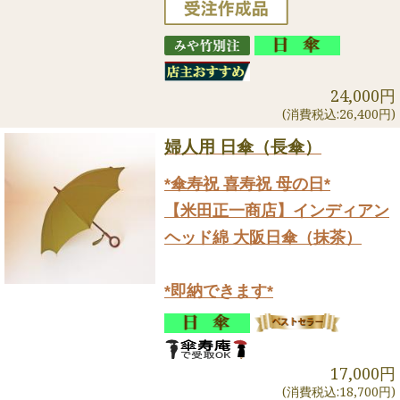
24,000円
(消費税込:26,400円)
婦人用 日傘（長傘）
*傘寿祝 喜寿祝 母の日*
【米田正一商店】インディアン
ヘッド綿 大阪日傘（抹茶）
*即納できます*
17,000円
(消費税込:18,700円)