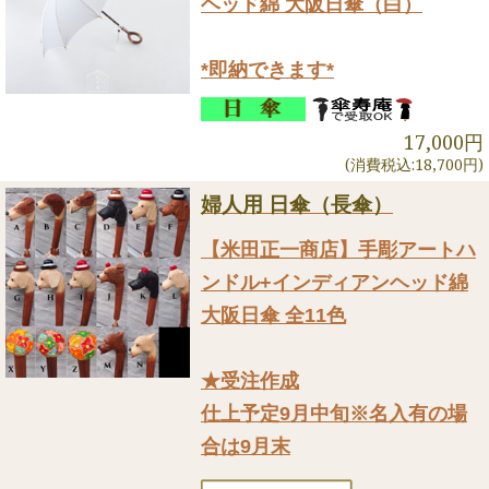
ヘッド綿 大阪日傘（白）
*即納できます*
17,000円
(消費税込:18,700円)
婦人用 日傘（長傘）
【米田正一商店】手彫アートハ
ンドル+インディアンヘッド綿
大阪日傘 全11色
★受注作成
仕上予定9月中旬※名入有の場
合は9月末