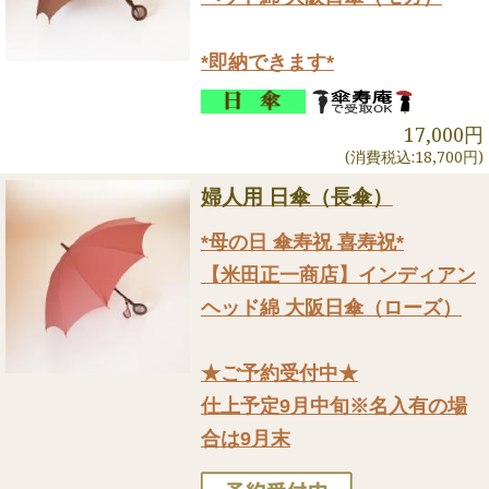
*即納できます*
17,000円
(消費税込:18,700円)
婦人用 日傘（長傘）
*母の日 傘寿祝 喜寿祝*
【米田正一商店】インディアン
ヘッド綿 大阪日傘（ローズ）
★ご予約受付中★
仕上予定9月中旬※名入有の場
合は9月末