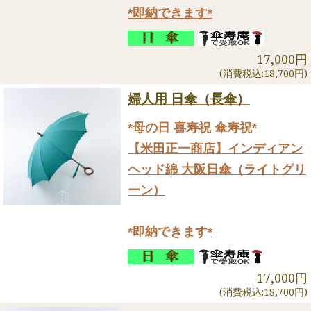
*即納できます*
17,000円
(消費税込:18,700円)
婦人用 日傘（長傘）
*母の日 喜寿祝 傘寿祝*
【米田正一商店】インディアン
ヘッド綿 大阪日傘（ライトグリ
ーン）
*即納できます*
17,000円
(消費税込:18,700円)