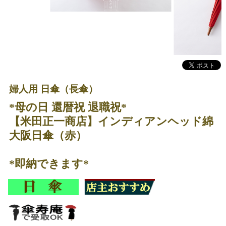
婦人用 日傘（長傘）
*母の日 還暦祝 退職祝*
【米田正一商店】インディアンヘッド綿
大阪日傘（赤）
*即納できます*