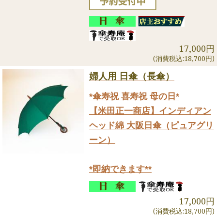
17,000円
(消費税込:18,700円)
婦人用 日傘（長傘）
*傘寿祝 喜寿祝 母の日*
【米田正一商店】インディアン
ヘッド綿 大阪日傘（ピュアグリ
ーン）
*即納できます**
17,000円
(消費税込:18,700円)