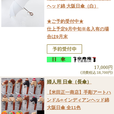
ヘッド綿 大阪日傘（白）
★ご予約受付中★
仕上予定9月中旬※名入有の場
合は9月末
17,000円
(消費税込:18,700円)
婦人用 日傘（長傘）
【米田正一商店】手彫アートハ
ンドル+インディアンヘッド綿
大阪日傘 全11色