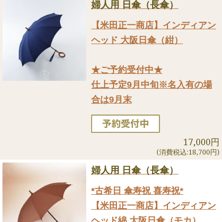
婦人用 日傘（長傘）
【米田正一商店】インディアン
ヘッド 大阪日傘（紺）
★ご予約受付中★
仕上予定9月中旬※名入有の場
合は9月末
17,000円
(消費税込:18,700円)
婦人用 日傘（長傘）
*古希日 傘寿祝 喜寿祝*
【米田正一商店】インディアン
ヘッド綿 大阪日傘（モカ）