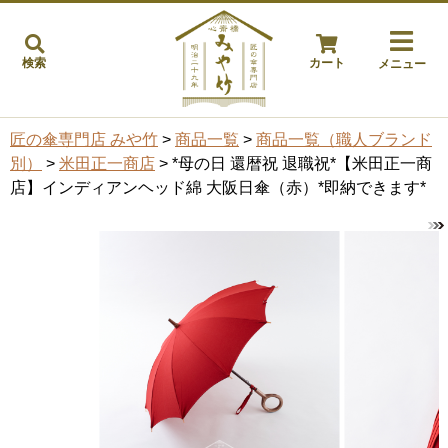
検索
カート
メニュー
匠の傘専門店 みや竹
>
商品一覧
>
商品一覧（職人ブランド
別）
>
米田正一商店
> *母の日 還暦祝 退職祝*【米田正一商
店】インディアンヘッド綿 大阪日傘（赤）*即納できます*