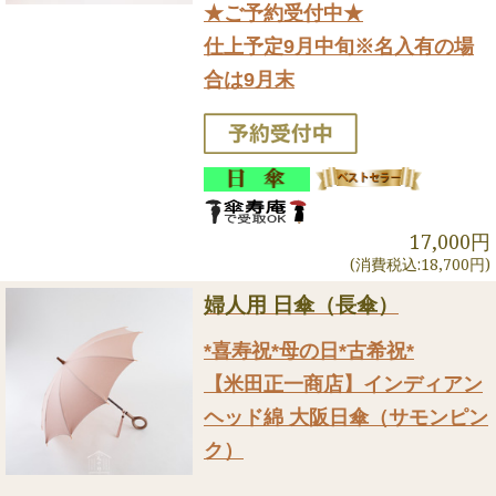
★ご予約受付中★
仕上予定9月中旬※名入有の場
合は9月末
17,000円
(消費税込:18,700円)
婦人用 日傘（長傘）
*喜寿祝*母の日*古希祝*
【米田正一商店】インディアン
ヘッド綿 大阪日傘（サモンピン
ク）