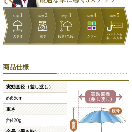
商品仕様
実効直径（差し渡し）
約85cm
重さ
約420g
全長（畳み時）