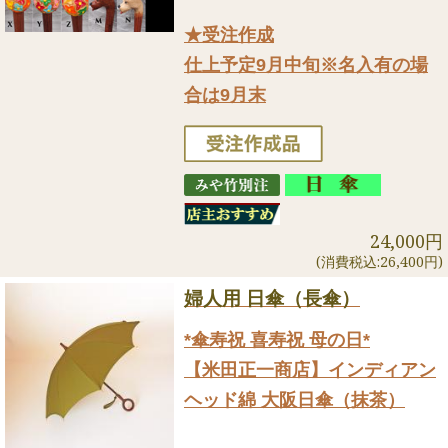
★受注作成
仕上予定9月中旬※名入有の場
合は9月末
24,000円
(消費税込:26,400円)
婦人用 日傘（長傘）
*傘寿祝 喜寿祝 母の日*
【米田正一商店】インディアン
ヘッド綿 大阪日傘（抹茶）