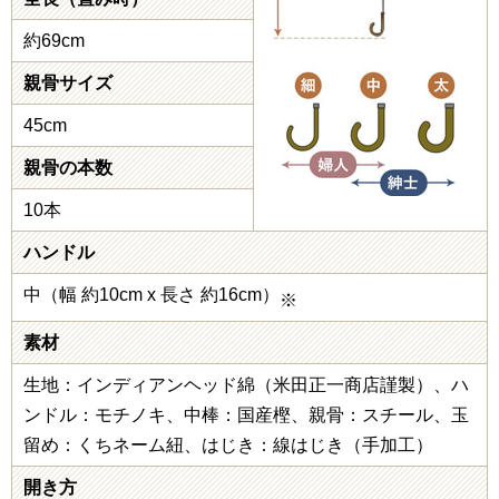
約69cm
親骨サイズ
45cm
親骨の本数
10本
ハンドル
中（幅 約10cm x 長さ 約16cm）
※
素材
生地：インディアンヘッド綿（米田正一商店謹製）、ハ
ンドル：モチノキ、中棒：国産樫、親骨：スチール、玉
留め：くちネーム紐、はじき：線はじき（手加工）
開き方