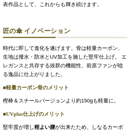
表作品として、これからも輝き続けます。
匠の傘 イノベーション
時代に即して進化を遂げます。骨は軽量カーボン、
生地は撥水・防水とUV加工を施した堅牢仕上げ。 エ
レガンスと共存する抜群の機能性、前原ファンが唸
る逸品に仕上がりました。
■軽量カーボン骨のメリット
樫棒＆スチールバージョンより約150gも軽量に。
■UVplus仕上げのメリット
堅牢度が増し
程よい腰
が出来たため、しなるカーボ