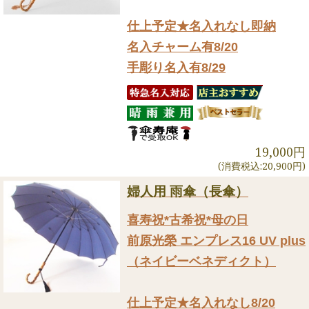
仕上予定★名入れなし即納
名入チャーム有8/20
手彫り名入有8/29
19,000円
(消費税込:20,900円)
婦人用 雨傘（長傘）
喜寿祝*古希祝*母の日
前原光榮 エンプレス16 UV plus
（ネイビーベネディクト）
仕上予定★名入れなし8/20