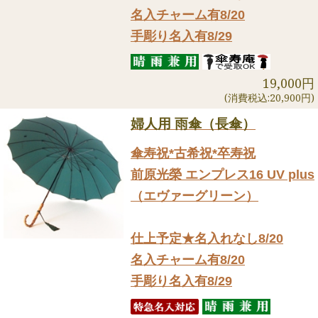
名入チャーム有8/20
手彫り名入有8/29
19,000円
(消費税込:20,900円)
婦人用 雨傘（長傘）
傘寿祝*古希祝*卒寿祝
前原光榮 エンプレス16 UV plus
（エヴァーグリーン）
仕上予定★名入れなし8/20
名入チャーム有8/20
手彫り名入有8/29