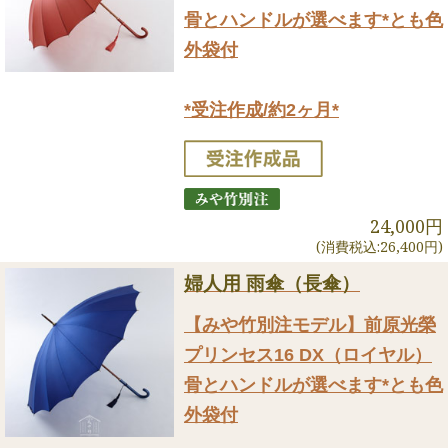
骨とハンドルが選べます*とも色
外袋付
*受注作成/約2ヶ月*
24,000円
(消費税込:26,400円)
婦人用 雨傘（長傘）
【みや竹別注モデル】前原光榮
プリンセス16 DX（ロイヤル）
骨とハンドルが選べます*とも色
外袋付