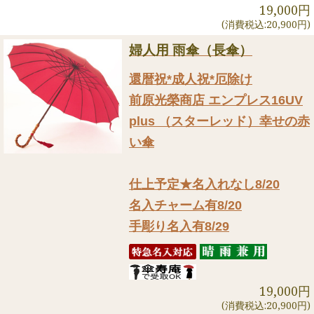
19,000円
(消費税込:20,900円)
婦人用 雨傘（長傘）
還暦祝*成人祝*厄除け
前原光榮商店 エンプレス16UV
plus （スターレッド）幸せの赤
い傘
仕上予定★名入れなし8/20
名入チャーム有8/20
手彫り名入有8/29
19,000円
(消費税込:20,900円)