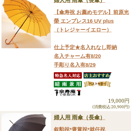
婦人用 雨傘（長傘）
【傘寿祝 お薦めモデル】前原光
榮 エンプレス16 UV plus
（トレジャーイエロー）
仕上予定★名入れなし即納
名入チャーム有8/20
手彫り名入有8/29
19,000円
(消費税込:20,900円)
婦人用 雨傘（長傘）
叙勲祝*褒賞祝*就任祝