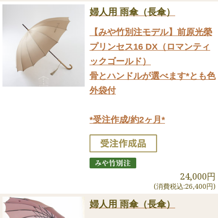
婦人用 雨傘（長傘）
【みや竹別注モデル】前原光榮
プリンセス16 DX（ロマンティ
ックゴールド）
骨とハンドルが選べます*とも色
外袋付
*受注作成/約2ヶ月*
24,000円
(消費税込:26,400円)
婦人用 雨傘（長傘）