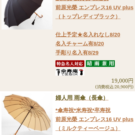
前原光榮 エンプレス16 UV plus
（トップレディブラック）
仕上予定★名入れなし8/20
名入チャーム有8/20
手彫り名入有8/29
19,000円
(消費税込:20,900円)
婦人用 雨傘（長傘）
*傘寿祝*米寿祝*卒寿祝
前原光榮 エンプレス16 UV plus
（ミルクティーベージュ）