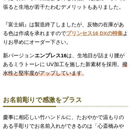
張ると生地が若干たわむデメリットもありました。
『富士絹』は製造終了しましたが、反物の在庫があ
る色は作成を承れますので
プリンセス16 DXの特集
よ
りお早めにオーダー下さい。
新バージョン
エンプレス16
は、生地目が詰まり腰が
あるミラトーレに UV加工を施した新素材を採用。
撥
水性と堅牢度がアップしています
。
お名前彫りで感激をプラス
慶事に相応しい竹ハンドルに、たおやかで温もりの
ある手彫りでお名前入れができるのは「心斎橋みや