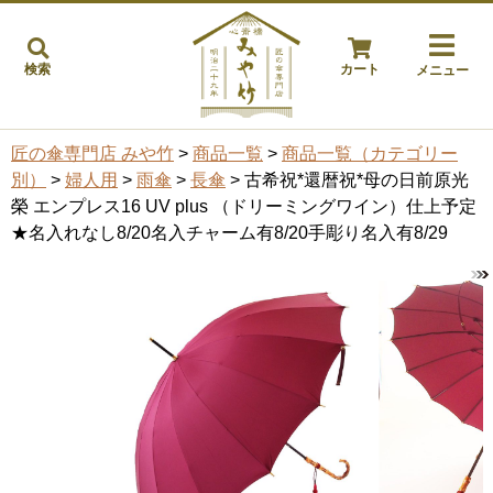
検索
カート
メニュー
匠の傘専門店 みや竹
>
商品一覧
>
商品一覧（カテゴリー
別）
>
婦人用
>
雨傘
>
長傘
> 古希祝*還暦祝*母の日前原光
榮 エンプレス16 UV plus （ドリーミングワイン）仕上予定
★名入れなし8/20名入チャーム有8/20手彫り名入有8/29