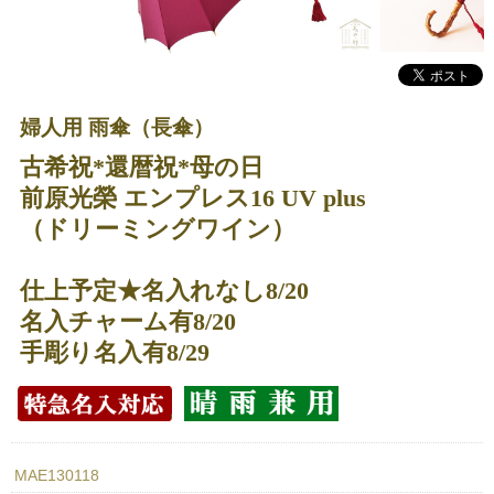
婦人用 雨傘（長傘）
古希祝*還暦祝*母の日
前原光榮 エンプレス16 UV plus
（ドリーミングワイン）
仕上予定★名入れなし8/20
名入チャーム有8/20
手彫り名入有8/29
MAE130118