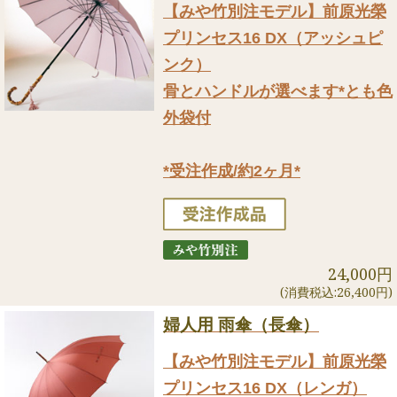
【みや竹別注モデル】前原光榮
プリンセス16 DX（アッシュピ
ンク）
骨とハンドルが選べます*とも色
外袋付
*受注作成/約2ヶ月*
24,000円
(消費税込:26,400円)
婦人用 雨傘（長傘）
【みや竹別注モデル】前原光榮
プリンセス16 DX（レンガ）