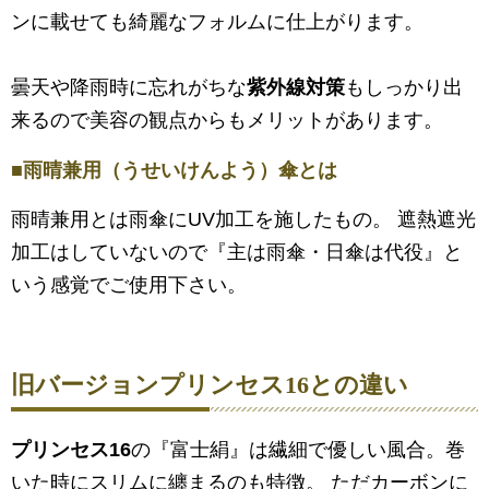
ンに載せても綺麗なフォルムに仕上がります。
曇天や降雨時に忘れがちな
紫外線対策
もしっかり出
来るので美容の観点からもメリットがあります。
■雨晴兼用（うせいけんよう）傘とは
雨晴兼用とは雨傘にUV加工を施したもの。 遮熱遮光
加工はしていないので『主は雨傘・日傘は代役』と
いう感覚でご使用下さい。
旧バージョン
プリンセス16
との違い
プリンセス16
の『富士絹』は繊細で優しい風合。巻
いた時にスリムに纏まるのも特徴。 ただカーボンに