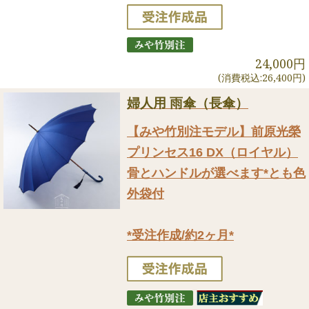
24,000円
(消費税込:26,400円)
婦人用 雨傘（長傘）
【みや竹別注モデル】前原光榮
プリンセス16 DX（ロイヤル）
骨とハンドルが選べます*とも色
外袋付
*受注作成/約2ヶ月*