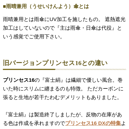
■雨晴兼用（うせいけんよう）傘とは
雨晴兼用とは雨傘にUV加工を施したもの。 遮熱遮光
加工はしていないので『主は雨傘・日傘は代役』と
いう感覚でご使用下さい。
旧バージョン
プリンセス16
との違い
プリンセス16
の『富士絹』は繊細で優しい風合。巻
いた時にスリムに纏まるのも特徴。 ただカーボンに
張ると生地が若干たわむデメリットもありました。
『富士絹』は製造終了しましたが、反物の在庫があ
る色は作成を承れますので
プリンセス16 DXの特集
よ