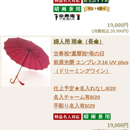
19,000円
(消費税込:20,900円)
婦人用 雨傘（長傘）
古希祝*還暦祝*母の日
前原光榮 エンプレス16 UV plus
（ドリーミングワイン）
仕上予定★名入れなし8/20
名入チャーム有8/20
手彫り名入有8/29
19,000円