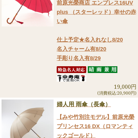
前原光榮商店 エンプレス16UV
plus （スターレッド）幸せの赤
い傘
仕上予定★名入れなし8/20
名入チャーム有8/20
手彫り名入有8/29
19,000円
(消費税込:20,900円)
婦人用 雨傘（長傘）
【みや竹別注モデル】前原光榮
プリンセス16 DX（ロマンティ
ックゴールド）