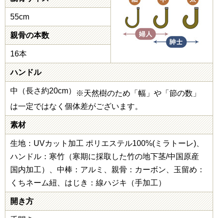
55cm
親骨の本数
16本
ハンドル
中（長さ約20cm）
※天然樹のため「幅」や「節の数」
は一定ではなく個体差がございます。
素材
生地：UVカット加工 ポリエステル100%(ミラトーレ)、
ハンドル：寒竹（寒期に採取した竹の地下茎/中国原産
国内加工）、中棒：アルミ、親骨：カーボン、玉留め：
くちネーム紐、はじき：線ハジキ（手加工）
開き方