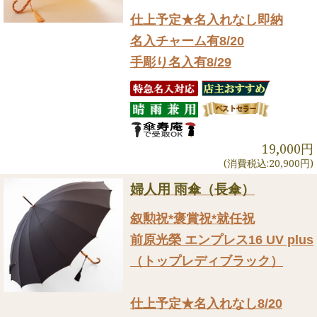
仕上予定★名入れなし即納
名入チャーム有8/20
手彫り名入有8/29
19,000円
(消費税込:20,900円)
婦人用 雨傘（長傘）
叙勲祝*褒賞祝*就任祝
前原光榮 エンプレス16 UV plus
（トップレディブラック）
仕上予定★名入れなし8/20