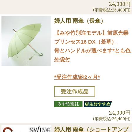
24,000円
(消費税込:26,400円)
婦人用 雨傘（長傘）
【みや竹別注モデル】前原光榮
プリンセス16 DX（若草）
骨とハンドルが選べます*とも色
外袋付
*受注作成/約2ヶ月*
24,000円
(消費税込:26,400円)
婦人用 雨傘（ショートアンブ