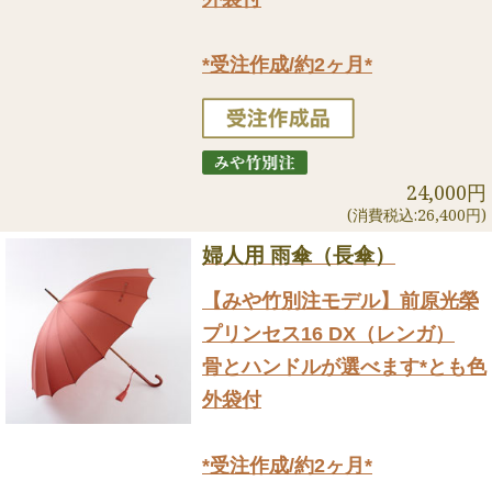
*受注作成/約2ヶ月*
24,000円
(消費税込:26,400円)
婦人用 雨傘（長傘）
【みや竹別注モデル】前原光榮
プリンセス16 DX（レンガ）
骨とハンドルが選べます*とも色
外袋付
*受注作成/約2ヶ月*