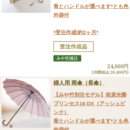
骨とハンドルが選べます*とも色
外袋付
*受注作成/約2ヶ月*
24,000円
(消費税込:26,400円)
婦人用 雨傘（長傘）
【みや竹別注モデル】前原光榮
プリンセス16 DX（アッシュピ
ンク）
骨とハンドルが選べます*とも色
外袋付