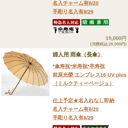
名入チャーム有8/20
手彫り名入有8/29
19,000円
(消費税込:20,900円)
婦人用 雨傘（長傘）
*傘寿祝*米寿祝*卒寿祝
前原光榮 エンプレス16 UV plus
（ミルクティーベージュ）
仕上予定★名入れなし即納
名入チャーム有8/20
手彫り名入有8/29