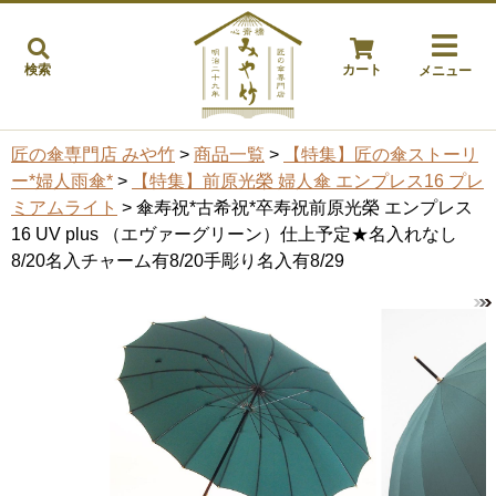
検索
カート
メニュー
匠の傘専門店 みや竹
>
商品一覧
>
【特集】匠の傘ストーリ
ー*婦人雨傘*
>
【特集】前原光榮 婦人傘 エンプレス16 プレ
ミアムライト
> 傘寿祝*古希祝*卒寿祝前原光榮 エンプレス
16 UV plus （エヴァーグリーン）仕上予定★名入れなし
8/20名入チャーム有8/20手彫り名入有8/29