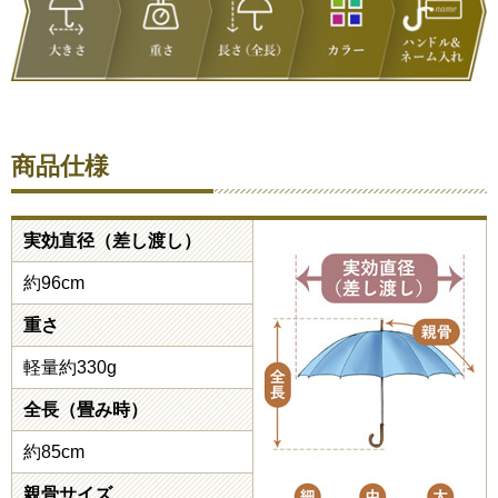
商品仕様
実効直径（差し渡し）
約96cm
重さ
軽量約330g
全長（畳み時）
約85cm
親骨サイズ