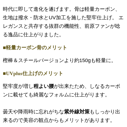
時代に即して進化を遂げます。骨は軽量カーボン、
生地は撥水・防水とUV加工を施した堅牢仕上げ。 エ
レガンスと共存する抜群の機能性、前原ファンが唸
る逸品に仕上がりました。
■軽量カーボン骨のメリット
樫棒＆スチールバージョンより約150gも軽量に。
■UVplus仕上げのメリット
堅牢度が増し
程よい腰
が出来たため、しなるカーボ
ンに載せても綺麗なフォルムに仕上がります。
曇天や降雨時に忘れがちな
紫外線対策
もしっかり出
来るので美容の観点からもメリットがあります。