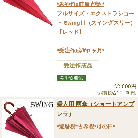
*みや竹x前原光榮 *
フルサイズ・エクストラショー
ト SwingⅢ（スイングスリー）
【レッド】
*受注作成/約1ヶ月*
22,000円
(消費税込:24,200円)
婦人用 雨傘（ショートアンブ
レラ）
*還暦祝*古希祝*母の日*