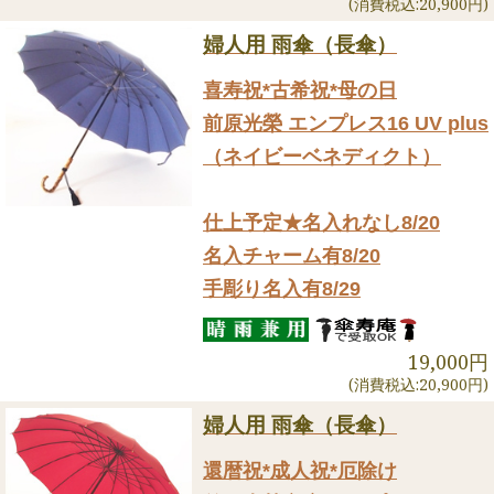
(消費税込:20,900円)
婦人用 雨傘（長傘）
喜寿祝*古希祝*母の日
前原光榮 エンプレス16 UV plus
（ネイビーベネディクト）
仕上予定★名入れなし8/20
名入チャーム有8/20
手彫り名入有8/29
19,000円
(消費税込:20,900円)
婦人用 雨傘（長傘）
還暦祝*成人祝*厄除け