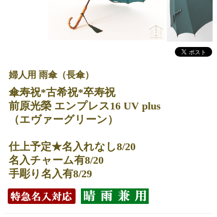
婦人用 雨傘（長傘）
傘寿祝*古希祝*卒寿祝
前原光榮 エンプレス16 UV plus
（エヴァーグリーン）
仕上予定★名入れなし8/20
名入チャーム有8/20
手彫り名入有8/29