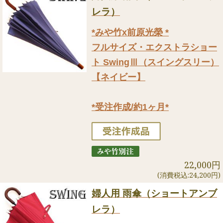
レラ）
*みや竹x前原光榮 *
フルサイズ・エクストラショー
ト SwingⅢ（スイングスリー）
【ネイビー】
*受注作成/約1ヶ月*
22,000円
(消費税込:24,200円)
婦人用 雨傘（ショートアンブ
レラ）