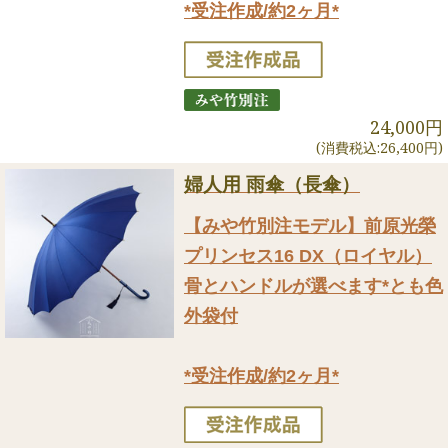
*受注作成/約2ヶ月*
24,000円
(消費税込:26,400円)
婦人用 雨傘（長傘）
【みや竹別注モデル】前原光榮
プリンセス16 DX（ロイヤル）
骨とハンドルが選べます*とも色
外袋付
*受注作成/約2ヶ月*