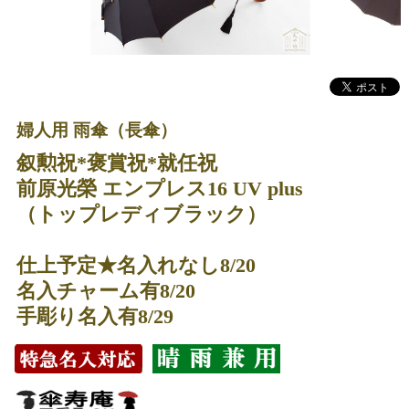
婦人用 雨傘（長傘）
叙勲祝*褒賞祝*就任祝
前原光榮 エンプレス16 UV plus
（トップレディブラック）
仕上予定★名入れなし8/20
名入チャーム有8/20
手彫り名入有8/29