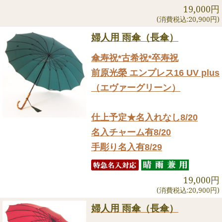
19,000円
(消費税込:20,900円)
婦人用 雨傘（長傘）
傘寿祝*古希祝*卒寿祝
前原光榮 エンプレス16 UV plus
（エヴァーグリーン）
仕上予定★名入れなし8/20
名入チャーム有8/20
手彫り名入有8/29
19,000円
(消費税込:20,900円)
婦人用 雨傘（長傘）