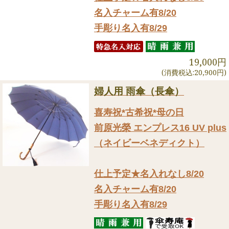
名入チャーム有8/20
手彫り名入有8/29
19,000円
(消費税込:20,900円)
婦人用 雨傘（長傘）
喜寿祝*古希祝*母の日
前原光榮 エンプレス16 UV plus
（ネイビーベネディクト）
仕上予定★名入れなし8/20
名入チャーム有8/20
手彫り名入有8/29