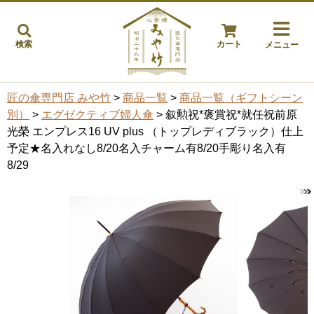
検索
カート
メニュー
匠の傘専門店 みや竹
>
商品一覧
>
商品一覧（ギフトシーン
別）
>
エグゼクティブ婦人傘
> 叙勲祝*褒賞祝*就任祝前原
光榮 エンプレス16 UV plus （トップレディブラック）仕上
予定★名入れなし8/20名入チャーム有8/20手彫り名入有
8/29