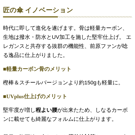
匠の傘 イノベーション
時代に即して進化を遂げます。骨は軽量カーボン、
生地は撥水・防水とUV加工を施した堅牢仕上げ。 エ
レガンスと共存する抜群の機能性、前原ファンが唸
る逸品に仕上がりました。
■軽量カーボン骨のメリット
樫棒＆スチールバージョンより約150gも軽量に。
■UVplus仕上げのメリット
堅牢度が増し
程よい腰
が出来たため、しなるカーボ
ンに載せても綺麗なフォルムに仕上がります。