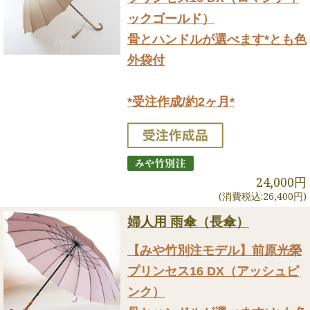
ックゴールド）
骨とハンドルが選べます*とも色
外袋付
*受注作成/約2ヶ月*
24,000円
(消費税込:26,400円)
婦人用 雨傘（長傘）
【みや竹別注モデル】前原光榮
プリンセス16 DX（アッシュピ
ンク）