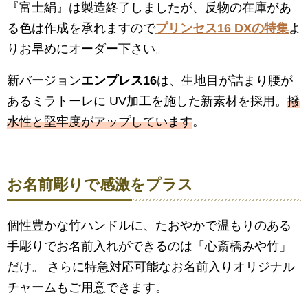
『富士絹』は製造終了しましたが、反物の在庫があ
る色は作成を承れますので
プリンセス16 DXの特集
よ
りお早めにオーダー下さい。
新バージョン
エンプレス16
は、生地目が詰まり腰が
あるミラトーレに UV加工を施した新素材を採用。
撥
水性と堅牢度がアップしています
。
お名前彫りで感激をプラス
個性豊かな竹ハンドルに、たおやかで温もりのある
手彫りでお名前入れができるのは「心斎橋みや竹」
だけ。 さらに特急対応可能なお名前入りオリジナル
チャームもご用意できます。