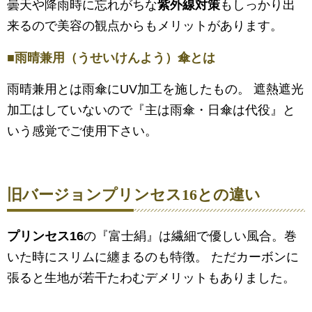
曇天や降雨時に忘れがちな
紫外線対策
もしっかり出
来るので美容の観点からもメリットがあります。
■雨晴兼用（うせいけんよう）傘とは
雨晴兼用とは雨傘にUV加工を施したもの。 遮熱遮光
加工はしていないので『主は雨傘・日傘は代役』と
いう感覚でご使用下さい。
旧バージョン
プリンセス16
との違い
プリンセス16
の『富士絹』は繊細で優しい風合。巻
いた時にスリムに纏まるのも特徴。 ただカーボンに
張ると生地が若干たわむデメリットもありました。