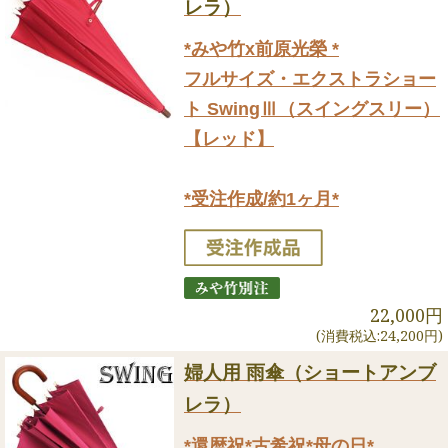
レラ）
*みや竹x前原光榮 *
フルサイズ・エクストラショー
ト SwingⅢ（スイングスリー）
【レッド】
*受注作成/約1ヶ月*
22,000円
(消費税込:24,200円)
婦人用 雨傘（ショートアンブ
レラ）
*還暦祝*古希祝*母の日*