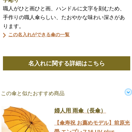
手彫り
職人がひと画ひと画、ハンドルに文字を刻むため、
手作りの職人傘らしい、たおやかな味わい深さがあ
ります。
この名入れができる傘の一覧
名入れに関する詳細はこちら
この傘と似たおすすめ商品
婦人用 雨傘（長傘）
【傘寿祝 お薦めモデル】前原光
榮 エンプレス16 UV plus