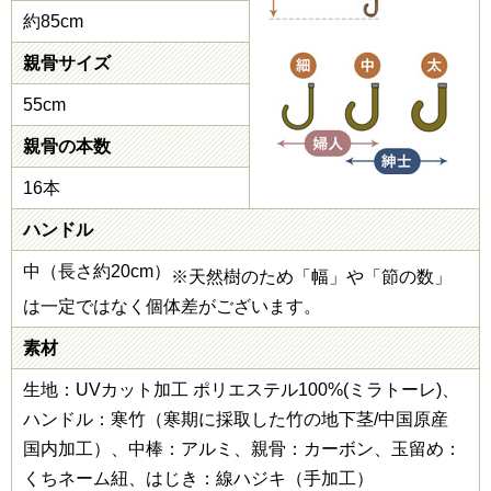
約85cm
親骨サイズ
55cm
親骨の本数
16本
ハンドル
中（長さ約20cm）
※天然樹のため「幅」や「節の数」
は一定ではなく個体差がございます。
素材
生地：UVカット加工 ポリエステル100%(ミラトーレ)、
ハンドル：寒竹（寒期に採取した竹の地下茎/中国原産
国内加工）、中棒：アルミ、親骨：カーボン、玉留め：
くちネーム紐、はじき：線ハジキ（手加工）