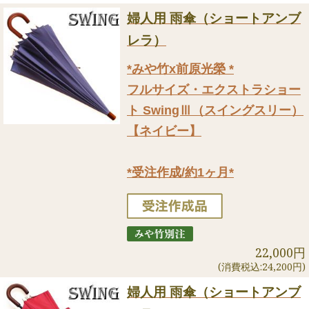
婦人用 雨傘（ショートアンブ
レラ）
*みや竹x前原光榮 *
フルサイズ・エクストラショー
ト SwingⅢ（スイングスリー）
【ネイビー】
*受注作成/約1ヶ月*
22,000円
(消費税込:24,200円)
婦人用 雨傘（ショートアンブ