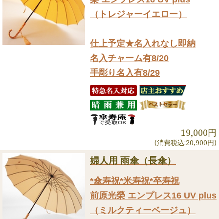
（トレジャーイエロー）
仕上予定★名入れなし即納
名入チャーム有8/20
手彫り名入有8/29
19,000円
(消費税込:20,900円)
婦人用 雨傘（長傘）
*傘寿祝*米寿祝*卒寿祝
前原光榮 エンプレス16 UV plus
（ミルクティーベージュ）