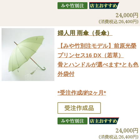
24,000円
(消費税込:26,400円)
婦人用 雨傘（長傘）
【みや竹別注モデル】前原光榮
プリンセス16 DX（若草）
骨とハンドルが選べます*とも色
外袋付
*受注作成/約2ヶ月*
24,000円
(消費税込:26,400円)