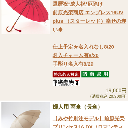
還暦祝*成人祝*厄除け
前原光榮商店 エンプレス16UV
plus （スターレッド）幸せの赤
い傘
仕上予定★名入れなし8/20
名入チャーム有8/20
手彫り名入有8/29
19,000円
(消費税込:20,900円)
婦人用 雨傘（長傘）
【みや竹別注モデル】前原光榮
プリンセス16 DX（ロマンティ