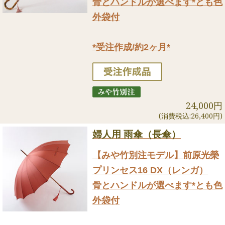
骨とハンドルが選べます*とも色
外袋付
*受注作成/約2ヶ月*
24,000円
(消費税込:26,400円)
婦人用 雨傘（長傘）
【みや竹別注モデル】前原光榮
プリンセス16 DX（レンガ）
骨とハンドルが選べます*とも色
外袋付