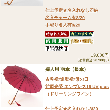
仕上予定★名入れなし即納
名入チャーム有8/20
手彫り名入有8/29
19,000円
(消費税込:20,900円)
婦人用 雨傘（長傘）
古希祝*還暦祝*母の日
前原光榮 エンプレス16 UV plus
（ドリーミングワイン）
仕上予定★名入れなし8/20