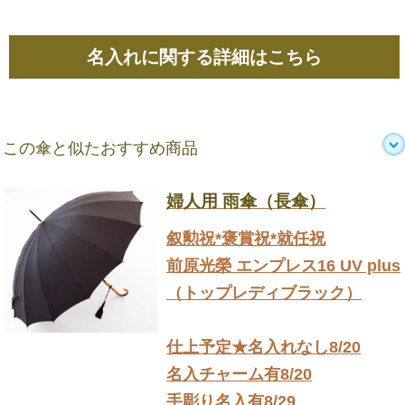
名入れに関する詳細はこちら
この傘と似たおすすめ商品
婦人用 雨傘（長傘）
叙勲祝*褒賞祝*就任祝
前原光榮 エンプレス16 UV plus
（トップレディブラック）
仕上予定★名入れなし8/20
名入チャーム有8/20
手彫り名入有8/29