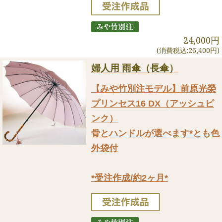
24,000円
(消費税込:26,400円)
婦人用 雨傘（長傘）
【みや竹別注モデル】前原光榮
プリンセス16 DX（アッシュピ
ンク）
骨とハンドルが選べます*とも色
外袋付
*受注作成/約2ヶ月*