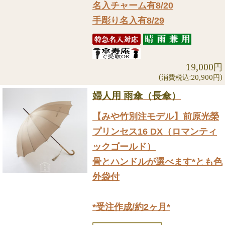
名入チャーム有8/20
手彫り名入有8/29
19,000円
(消費税込:20,900円)
婦人用 雨傘（長傘）
【みや竹別注モデル】前原光榮
プリンセス16 DX（ロマンティ
ックゴールド）
骨とハンドルが選べます*とも色
外袋付
*受注作成/約2ヶ月*