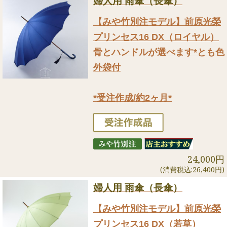
婦人用 雨傘（長傘）
【みや竹別注モデル】前原光榮
プリンセス16 DX（ロイヤル）
骨とハンドルが選べます*とも色
外袋付
*受注作成/約2ヶ月*
24,000円
(消費税込:26,400円)
婦人用 雨傘（長傘）
【みや竹別注モデル】前原光榮
プリンセス16 DX（若草）