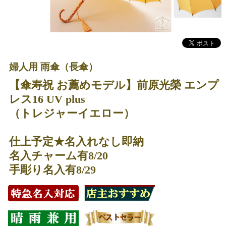
婦人用 雨傘（長傘）
【傘寿祝 お薦めモデル】前原光榮 エンプ
レス16 UV plus
（トレジャーイエロー）
仕上予定★名入れなし即納
名入チャーム有8/20
手彫り名入有8/29