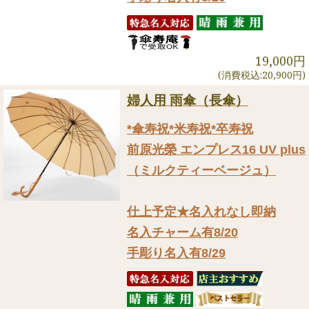
19,000円
(消費税込:20,900円)
婦人用 雨傘（長傘）
*傘寿祝*米寿祝*卒寿祝
前原光榮 エンプレス16 UV plus
（ミルクティーベージュ）
仕上予定★名入れなし即納
名入チャーム有8/20
手彫り名入有8/29