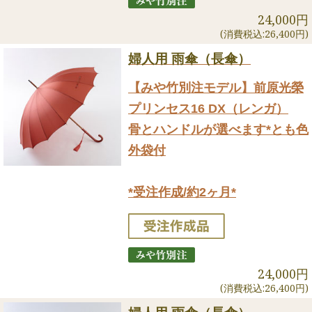
24,000円
(消費税込:26,400円)
婦人用 雨傘（長傘）
【みや竹別注モデル】前原光榮
プリンセス16 DX（レンガ）
骨とハンドルが選べます*とも色
外袋付
*受注作成/約2ヶ月*
24,000円
(消費税込:26,400円)