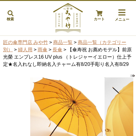
検索
カート
メニュー
匠の傘専門店 みや竹
>
商品一覧
>
商品一覧（カテゴリー
別）
>
婦人用
>
雨傘
>
長傘
> 【傘寿祝 お薦めモデル】前原
光榮 エンプレス16 UV plus （トレジャーイエロー）仕上予
定★名入れなし即納名入チャーム有8/20手彫り名入有8/29