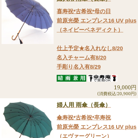
喜寿祝*古希祝*母の日
前原光榮 エンプレス16 UV plus
（ネイビーベネディクト）
仕上予定★名入れなし8/20
名入チャーム有8/20
手彫り名入有8/29
19,000円
(消費税込:20,900円)
婦人用 雨傘（長傘）
傘寿祝*古希祝*卒寿祝
前原光榮 エンプレス16 UV plus
（エヴァーグリーン）