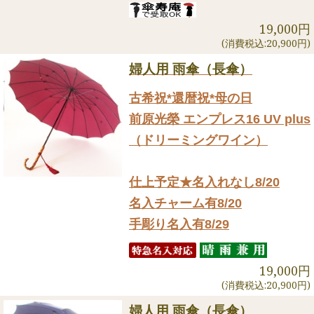
19,000円
(消費税込:20,900円)
婦人用 雨傘（長傘）
古希祝*還暦祝*母の日
前原光榮 エンプレス16 UV plus
（ドリーミングワイン）
仕上予定★名入れなし8/20
名入チャーム有8/20
手彫り名入有8/29
19,000円
(消費税込:20,900円)
婦人用 雨傘（長傘）