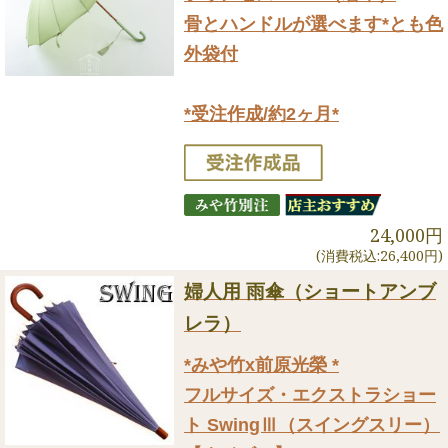
骨とハンドルが選べます*とも色
外袋付
*受注作成/約2ヶ月*
24,000円
(消費税込:26,400円)
婦人用 雨傘（ショートアンブ
レラ）
*みや竹x前原光榮 *
フルサイズ・エクストラショー
ト SwingⅢ（スイングスリー）