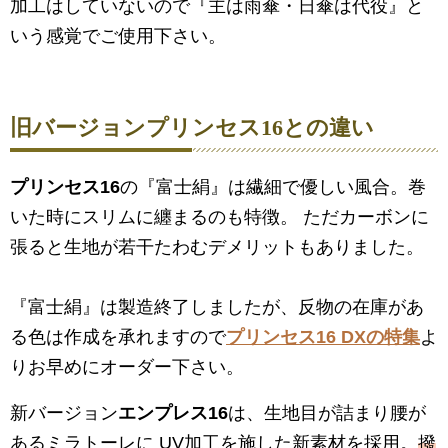
加工はしていないので『主は雨傘・日傘は代役』と
いう感覚でご使用下さい。
旧バージョン
プリンセス16
との違い
プリンセス16
の『富士絹』は繊細で優しい風合。巻
いた時にスリムに纏まるのも特徴。 ただカーボンに
張ると生地が若干たわむデメリットもありました。
『富士絹』は製造終了しましたが、反物の在庫があ
る色は作成を承れますので
プリンセス16 DXの特集
よ
りお早めにオーダー下さい。
新バージョン
エンプレス16
は、生地目が詰まり腰が
あるミラトーレに UV加工を施した新素材を採用。
撥