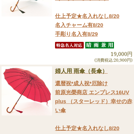
仕上予定★名入れなし8/20
名入チャーム有8/20
手彫り名入有8/29
19,000円
(消費税込:20,900円)
婦人用 雨傘（長傘）
還暦祝*成人祝*厄除け
前原光榮商店 エンプレス16UV
plus （スターレッド）幸せの赤
い傘
仕上予定★名入れなし8/20