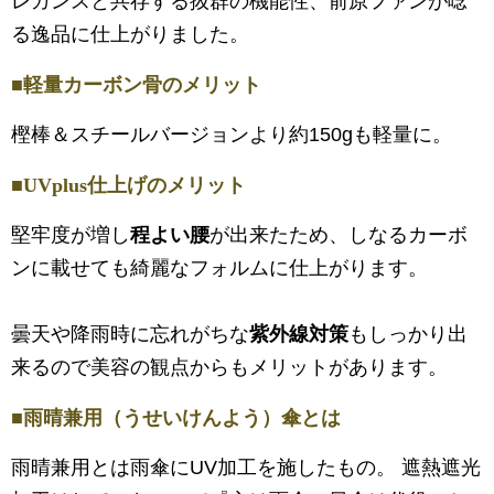
レガンスと共存する抜群の機能性、前原ファンが唸
る逸品に仕上がりました。
■軽量カーボン骨のメリット
樫棒＆スチールバージョンより約150gも軽量に。
■UVplus仕上げのメリット
堅牢度が増し
程よい腰
が出来たため、しなるカーボ
ンに載せても綺麗なフォルムに仕上がります。
曇天や降雨時に忘れがちな
紫外線対策
もしっかり出
来るので美容の観点からもメリットがあります。
■雨晴兼用（うせいけんよう）傘とは
雨晴兼用とは雨傘にUV加工を施したもの。 遮熱遮光