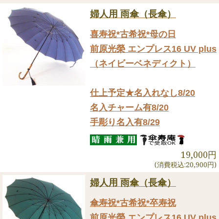
婦人用 雨傘（長傘）
喜寿祝*古希祝*母の日
前原光榮 エンプレス16 UV plus
（ネイビーベネディクト）
仕上予定★名入れなし8/20
名入チャーム有8/20
手彫り名入有8/29
19,000円
(消費税込:20,900円)
婦人用 雨傘（長傘）
傘寿祝*古希祝*卒寿祝
前原光榮 エンプレス16 UV plus