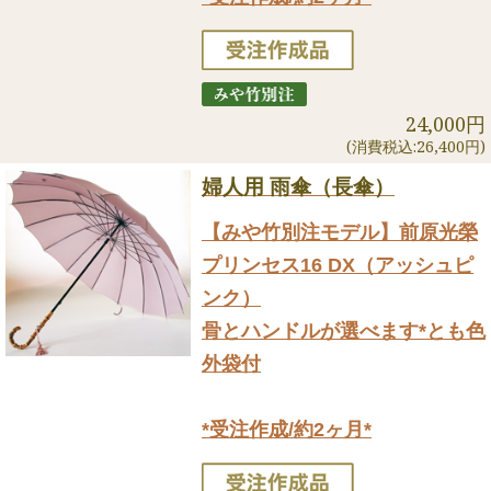
24,000円
(消費税込:26,400円)
婦人用 雨傘（長傘）
【みや竹別注モデル】前原光榮
プリンセス16 DX（アッシュピ
ンク）
骨とハンドルが選べます*とも色
外袋付
*受注作成/約2ヶ月*