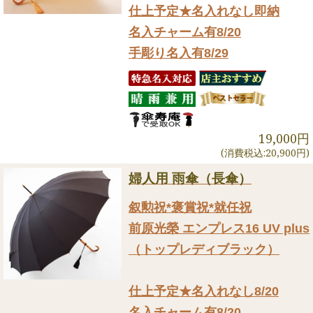
仕上予定★名入れなし即納
名入チャーム有8/20
手彫り名入有8/29
19,000円
(消費税込:20,900円)
婦人用 雨傘（長傘）
叙勲祝*褒賞祝*就任祝
前原光榮 エンプレス16 UV plus
（トップレディブラック）
仕上予定★名入れなし8/20
名入チャーム有8/20