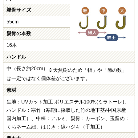
親骨サイズ
55cm
親骨の本数
16本
ハンドル
中（長さ約20cm）
※天然樹のため「幅」や「節の数」
は一定ではなく個体差がございます。
素材
生地：UVカット加工 ポリエステル100%(ミラトーレ)、
ハンドル：寒竹（寒期に採取した竹の地下茎/中国原産
国内加工）、中棒：アルミ、親骨：カーボン、玉留め：
くちネーム紐、はじき：線ハジキ（手加工）