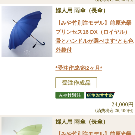
婦人用 雨傘（長傘）
【みや竹別注モデル】前原光榮
プリンセス16 DX（ロイヤル）
骨とハンドルが選べます*とも色
外袋付
*受注作成/約2ヶ月*
24,000円
(消費税込:26,400円)
婦人用 雨傘（長傘）
【みや竹別注モデル】前原光榮