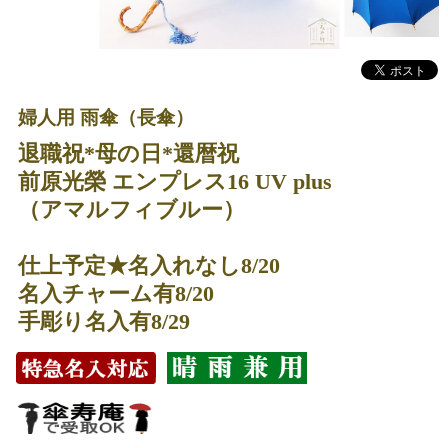
婦人用 雨傘（長傘）
退職祝*母の日*還暦祝
前原光榮 エンプレス16 UV plus
（アマルフィブルー）
仕上予定★名入れなし8/20
名入チャーム有8/20
手彫り名入有8/29