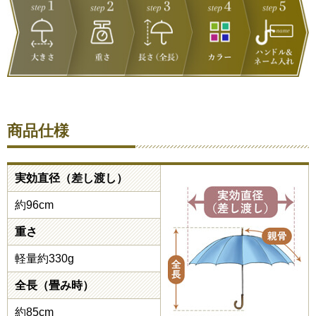
商品仕様
実効直径（差し渡し）
約96cm
重さ
軽量約330g
全長（畳み時）
約85cm