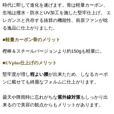
時代に即して進化を遂げます。骨は軽量カーボン、
生地は撥水・防水とUV加工を施した堅牢仕上げ。 エ
レガンスと共存する抜群の機能性、前原ファンが唸
る逸品に仕上がりました。
■軽量カーボン骨のメリット
樫棒＆スチールバージョンより約150gも軽量に。
■UVplus仕上げのメリット
堅牢度が増し
程よい腰
が出来たため、しなるカーボ
ンに載せても綺麗なフォルムに仕上がります。
曇天や降雨時に忘れがちな
紫外線対策
もしっかり出
来るので美容の観点からもメリットがあります。