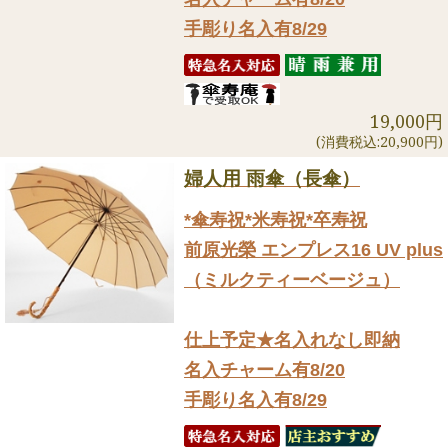
手彫り名入有8/29
19,000円
(消費税込:20,900円)
婦人用 雨傘（長傘）
*傘寿祝*米寿祝*卒寿祝
前原光榮 エンプレス16 UV plus
（ミルクティーベージュ）
仕上予定★名入れなし即納
名入チャーム有8/20
手彫り名入有8/29