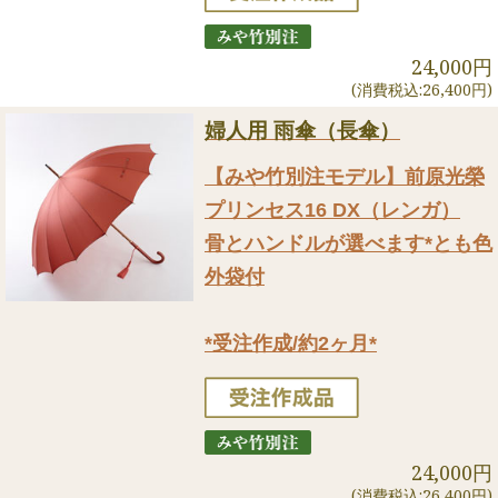
24,000円
(消費税込:26,400円)
婦人用 雨傘（長傘）
【みや竹別注モデル】前原光榮
プリンセス16 DX（レンガ）
骨とハンドルが選べます*とも色
外袋付
*受注作成/約2ヶ月*
24,000円
(消費税込:26,400円)