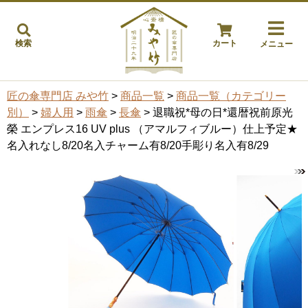
検索
カート
メニュー
匠の傘専門店 みや竹
>
商品一覧
>
商品一覧（カテゴリー
別）
>
婦人用
>
雨傘
>
長傘
> 退職祝*母の日*還暦祝前原光
榮 エンプレス16 UV plus （アマルフィブルー）仕上予定★
名入れなし8/20名入チャーム有8/20手彫り名入有8/29