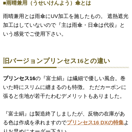
■雨晴兼用（うせいけんよう）傘とは
雨晴兼用とは雨傘にUV加工を施したもの。 遮熱遮光
加工はしていないので『主は雨傘・日傘は代役』と
いう感覚でご使用下さい。
旧バージョン
プリンセス16
との違い
プリンセス16
の『富士絹』は繊細で優しい風合。巻
いた時にスリムに纏まるのも特徴。 ただカーボンに
張ると生地が若干たわむデメリットもありました。
『富士絹』は製造終了しましたが、反物の在庫があ
る色は作成を承れますので
プリンセス16 DXの特集
よ
りお早めにオーダー下さい。