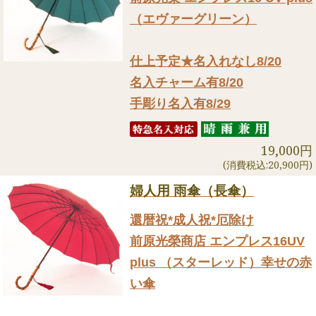
（エヴァーグリーン）
仕上予定★名入れなし8/20
名入チャーム有8/20
手彫り名入有8/29
19,000円
(消費税込:20,900円)
婦人用 雨傘（長傘）
還暦祝*成人祝*厄除け
前原光榮商店 エンプレス16UV
plus （スターレッド）幸せの赤
い傘