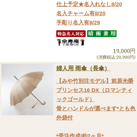
仕上予定★名入れなし8/20
名入チャーム有8/20
手彫り名入有8/29
19,000円
(消費税込:20,900円)
婦人用 雨傘（長傘）
【みや竹別注モデル】前原光榮
プリンセス16 DX（ロマンティ
ックゴールド）
骨とハンドルが選べます*とも色
外袋付
*受注作成/約2ヶ月*