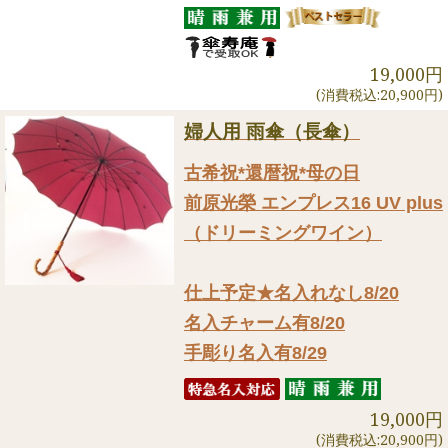
19,000円
(消費税込:20,900円)
婦人用 雨傘（長傘）
古希祝*還暦祝*母の日
前原光榮 エンプレス16 UV plus
（ドリーミングワイン）
仕上予定★名入れなし8/20
名入チャーム有8/20
手彫り名入有8/29
19,000円
(消費税込:20,900円)