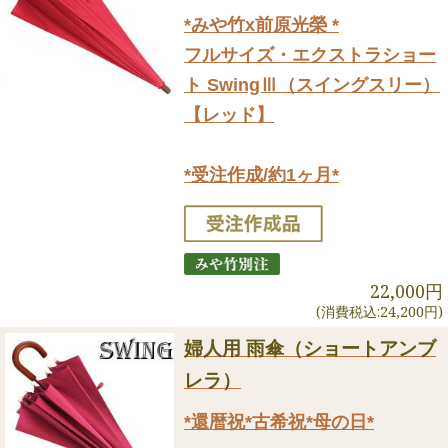
*みや竹x前原光榮 *
フルサイズ・エクストラショー
ト SwingⅢ（スイングスリー）
【レッド】
*受注作成/約1ヶ月*
22,000円
(消費税込:24,200円)
婦人用 雨傘（ショートアンブ
レラ）
*還暦祝*古希祝*母の日*