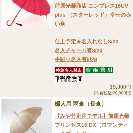
前原光榮商店 エンプレス16UV
plus （スターレッド）幸せの赤
い傘
仕上予定★名入れなし8/20
名入チャーム有8/20
手彫り名入有8/29
19,000円
(消費税込:20,900円)
婦人用 雨傘（長傘）
【みや竹別注モデル】前原光榮
プリンセス16 DX（ロマンティ