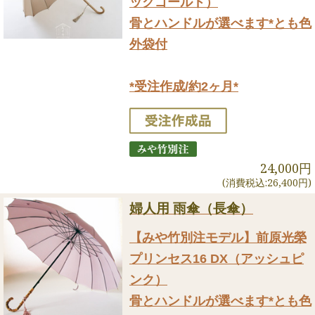
ックゴールド）
骨とハンドルが選べます*とも色
外袋付
*受注作成/約2ヶ月*
24,000円
(消費税込:26,400円)
婦人用 雨傘（長傘）
【みや竹別注モデル】前原光榮
プリンセス16 DX（アッシュピ
ンク）
骨とハンドルが選べます*とも色