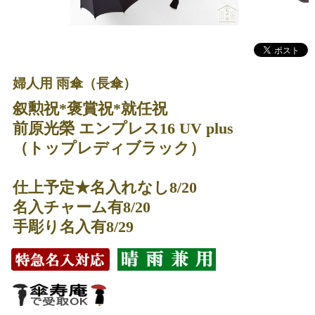
婦人用 雨傘（長傘）
叙勲祝*褒賞祝*就任祝
前原光榮 エンプレス16 UV plus
（トップレディブラック）
仕上予定★名入れなし8/20
名入チャーム有8/20
手彫り名入有8/29