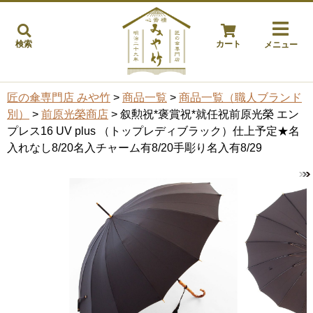
検索
カート
メニュー
匠の傘専門店 みや竹
>
商品一覧
>
商品一覧（職人ブランド
別）
>
前原光榮商店
> 叙勲祝*褒賞祝*就任祝前原光榮 エン
プレス16 UV plus （トップレディブラック）仕上予定★名
入れなし8/20名入チャーム有8/20手彫り名入有8/29