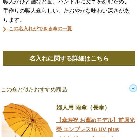
職人がひと画ひと画、ハンドルに文字を刻むため、
手作りの職人傘らしい、たおやかな味わい深さがあ
ります。
この名入れができる傘の一覧
名入れに関する詳細はこちら
この傘と似たおすすめ商品
婦人用 雨傘（長傘）
【傘寿祝 お薦めモデル】前原光
榮 エンプレス16 UV plus