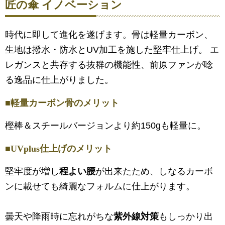
匠の傘 イノベーション
時代に即して進化を遂げます。骨は軽量カーボン、
生地は撥水・防水とUV加工を施した堅牢仕上げ。 エ
レガンスと共存する抜群の機能性、前原ファンが唸
る逸品に仕上がりました。
■軽量カーボン骨のメリット
樫棒＆スチールバージョンより約150gも軽量に。
■UVplus仕上げのメリット
堅牢度が増し
程よい腰
が出来たため、しなるカーボ
ンに載せても綺麗なフォルムに仕上がります。
曇天や降雨時に忘れがちな
紫外線対策
もしっかり出