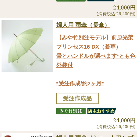
24,000円
(消費税込:26,400円)
婦人用 雨傘（長傘）
【みや竹別注モデル】前原光榮
プリンセス16 DX（若草）
骨とハンドルが選べます*とも色
外袋付
*受注作成/約2ヶ月*
24,000円
(消費税込:26,400円)