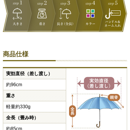
商品仕様
実効直径（差し渡し）
約96cm
重さ
軽量約330g
全長（畳み時）
約85cm