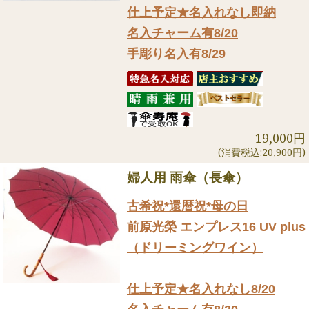
仕上予定★名入れなし即納
名入チャーム有8/20
手彫り名入有8/29
19,000円
(消費税込:20,900円)
婦人用 雨傘（長傘）
古希祝*還暦祝*母の日
前原光榮 エンプレス16 UV plus
（ドリーミングワイン）
仕上予定★名入れなし8/20