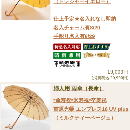
（トレジャーイエロー）
仕上予定★名入れなし即納
名入チャーム有8/20
手彫り名入有8/29
19,000円
(消費税込:20,900円)
婦人用 雨傘（長傘）
*傘寿祝*米寿祝*卒寿祝
前原光榮 エンプレス16 UV plus
（ミルクティーベージュ）