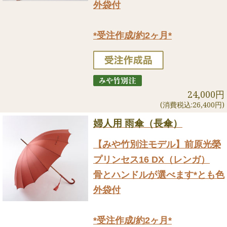
外袋付
*受注作成/約2ヶ月*
24,000円
(消費税込:26,400円)
婦人用 雨傘（長傘）
【みや竹別注モデル】前原光榮
プリンセス16 DX（レンガ）
骨とハンドルが選べます*とも色
外袋付
*受注作成/約2ヶ月*