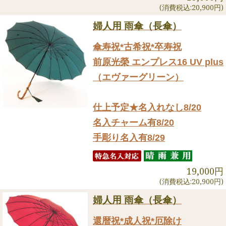
(消費税込:20,900円)
婦人用 雨傘（長傘）
傘寿祝*古希祝*卒寿祝
前原光榮 エンプレス16 UV plus
（エヴァーグリーン）
仕上予定★名入れなし8/20
名入チャーム有8/20
手彫り名入有8/29
19,000円
(消費税込:20,900円)
婦人用 雨傘（長傘）
還暦祝*成人祝*厄除け