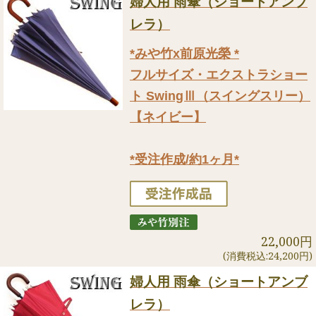
婦人用 雨傘（ショートアンブ
レラ）
*みや竹x前原光榮 *
フルサイズ・エクストラショー
ト SwingⅢ（スイングスリー）
【ネイビー】
*受注作成/約1ヶ月*
22,000円
(消費税込:24,200円)
婦人用 雨傘（ショートアンブ
レラ）