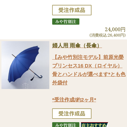
24,000円
(消費税込:26,400円)
婦人用 雨傘（長傘）
【みや竹別注モデル】前原光榮
プリンセス16 DX（ロイヤル）
骨とハンドルが選べます*とも色
外袋付
*受注作成/約2ヶ月*