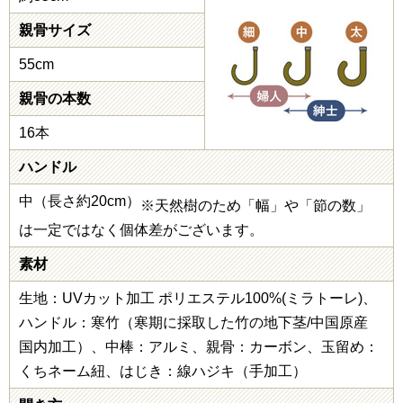
親骨サイズ
55cm
親骨の本数
16本
ハンドル
中（長さ約20cm）
※天然樹のため「幅」や「節の数」
は一定ではなく個体差がございます。
素材
生地：UVカット加工 ポリエステル100%(ミラトーレ)、
ハンドル：寒竹（寒期に採取した竹の地下茎/中国原産
国内加工）、中棒：アルミ、親骨：カーボン、玉留め：
くちネーム紐、はじき：線ハジキ（手加工）