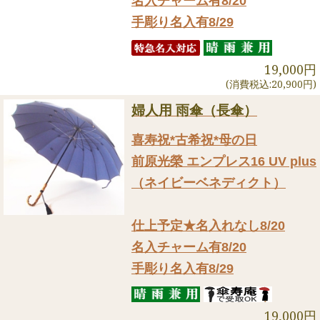
名入チャーム有8/20
手彫り名入有8/29
19,000円
(消費税込:20,900円)
婦人用 雨傘（長傘）
喜寿祝*古希祝*母の日
前原光榮 エンプレス16 UV plus
（ネイビーベネディクト）
仕上予定★名入れなし8/20
名入チャーム有8/20
手彫り名入有8/29
19,000円