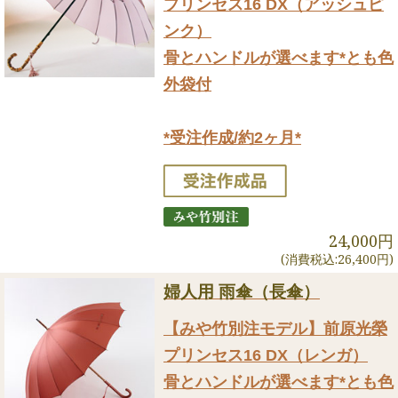
プリンセス16 DX（アッシュピ
ンク）
骨とハンドルが選べます*とも色
外袋付
*受注作成/約2ヶ月*
24,000円
(消費税込:26,400円)
婦人用 雨傘（長傘）
【みや竹別注モデル】前原光榮
プリンセス16 DX（レンガ）
骨とハンドルが選べます*とも色