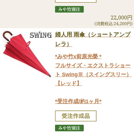
22,000円
(消費税込:24,200円)
婦人用 雨傘（ショートアンブ
レラ）
*みや竹x前原光榮 *
フルサイズ・エクストラショー
ト SwingⅢ（スイングスリー）
【レッド】
*受注作成/約1ヶ月*