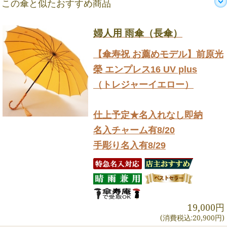
この傘と似たおすすめ商品
婦人用 雨傘（長傘）
【傘寿祝 お薦めモデル】前原光
榮 エンプレス16 UV plus
（トレジャーイエロー）
仕上予定★名入れなし即納
名入チャーム有8/20
手彫り名入有8/29
19,000円
(消費税込:20,900円)