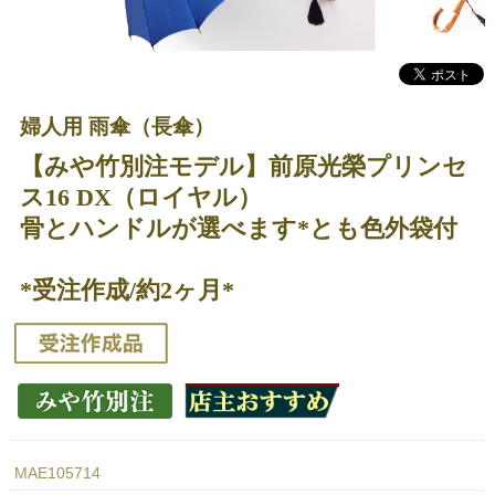
婦人用 雨傘（長傘）
【みや竹別注モデル】前原光榮プリンセ
ス16 DX（ロイヤル）
骨とハンドルが選べます*とも色外袋付
*受注作成/約2ヶ月*
MAE105714