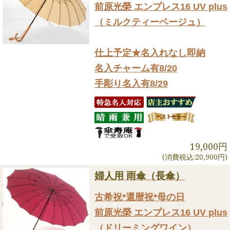
前原光榮 エンプレス16 UV plus
（ミルクティーベージュ）
仕上予定★名入れなし即納
名入チャーム有8/20
手彫り名入有8/29
19,000円
(消費税込:20,900円)
婦人用 雨傘（長傘）
古希祝*還暦祝*母の日
前原光榮 エンプレス16 UV plus
（ドリーミングワイン）