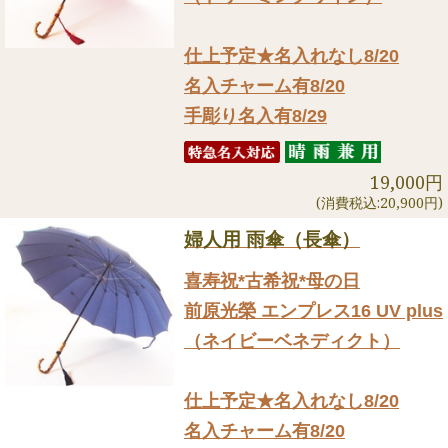
仕上予定★名入れなし8/20
名入チャーム有8/20
手彫り名入有8/29
19,000円
(消費税込:20,900円)
婦人用 雨傘（長傘）
喜寿祝*古希祝*母の日
前原光榮 エンプレス16 UV plus
（ネイビーベネディクト）
仕上予定★名入れなし8/20
名入チャーム有8/20