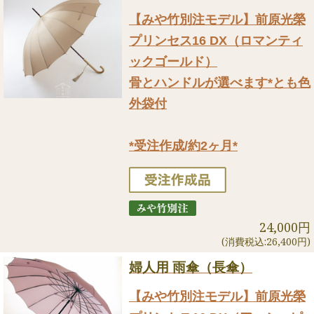
【みや竹別注モデル】前原光榮
プリンセス16 DX（ロマンティ
ックゴールド）
骨とハンドルが選べます*とも色
外袋付
*受注作成/約2ヶ月*
24,000円
(消費税込:26,400円)
婦人用 雨傘（長傘）
【みや竹別注モデル】前原光榮