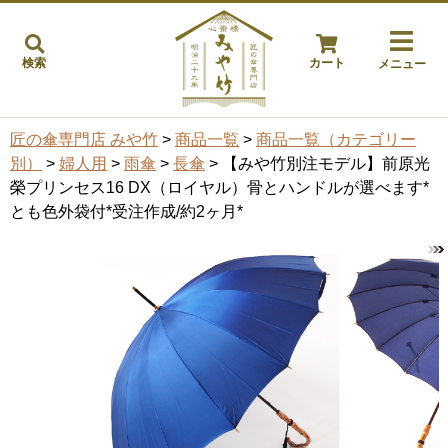
検索
カート
メニュー
匠の傘専門店 みや竹
>
商品一覧
>
商品一覧（カテゴリー
別）
>
婦人用
>
雨傘
>
長傘
> 【みや竹別注モデル】前原光
榮プリンセス16 DX（ロイヤル）骨とハンドルが選べます*
とも色外袋付*受注作成/約2ヶ月*