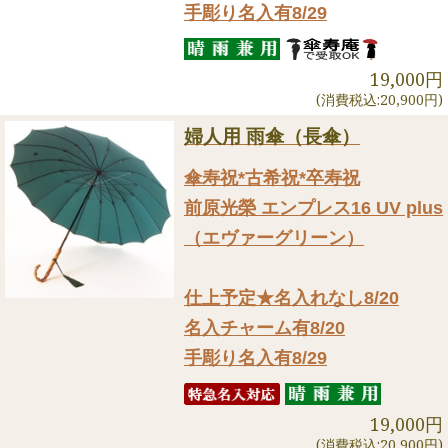
手彫り名入有8/29
19,000円
(消費税込:20,900円)
婦人用 雨傘（長傘）
傘寿祝*古希祝*卒寿祝
前原光榮 エンプレス16 UV plus
（エヴァーグリーン）
仕上予定★名入れなし8/20
名入チャーム有8/20
手彫り名入有8/29
19,000円
(消費税込:20,900円)