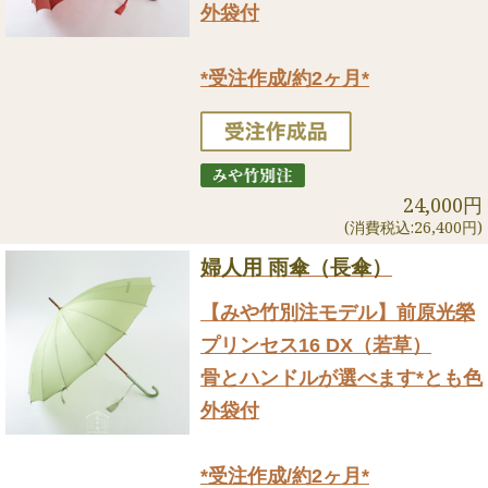
外袋付
*受注作成/約2ヶ月*
24,000円
(消費税込:26,400円)
婦人用 雨傘（長傘）
【みや竹別注モデル】前原光榮
プリンセス16 DX（若草）
骨とハンドルが選べます*とも色
外袋付
*受注作成/約2ヶ月*