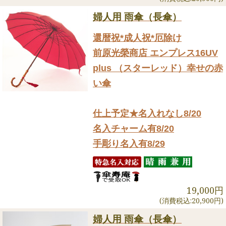
婦人用 雨傘（長傘）
還暦祝*成人祝*厄除け
前原光榮商店 エンプレス16UV
plus （スターレッド）幸せの赤
い傘
仕上予定★名入れなし8/20
名入チャーム有8/20
手彫り名入有8/29
19,000円
(消費税込:20,900円)
婦人用 雨傘（長傘）