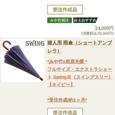
24,000円
(消費税込:26,400円)
婦人用 雨傘（ショートアンブ
レラ）
*みや竹x前原光榮 *
フルサイズ・エクストラショー
ト SwingⅢ（スイングスリー）
【ネイビー】
*受注作成/約1ヶ月*