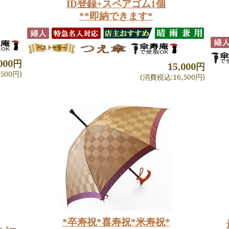
ID登録+スペアゴム1個
**即納できます*
,000円
15,000円
500円)
(消費税込:16,500円)
*卒寿祝*喜寿祝*米寿祝*