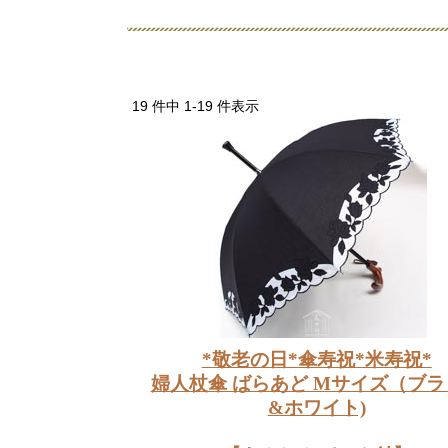
19 件中 1-19 件表示
*敬老の日*傘寿祝*米寿祝*
婦人杖傘 ばらあど Mサイズ（ブラ
&ホワイト)