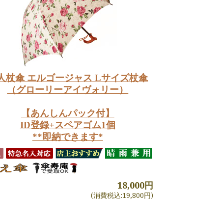
人杖傘 エルゴージャス Lサイズ杖傘
（グローリーアイヴォリー）
【あんしんパック付】
ID登録+スペアゴム1個
**即納できます*
18,000円
(消費税込:19,800円)