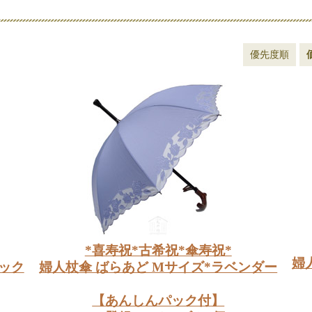
優先度順
*喜寿祝*古希祝*傘寿祝*
婦
ック
婦人杖傘 ばらあど Mサイズ*ラベンダー
【あんしんパック付】