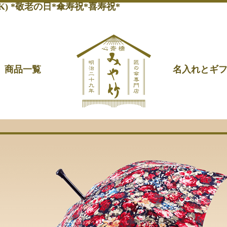
) *敬老の日*傘寿祝*喜寿祝*
商品一覧
名入れとギ