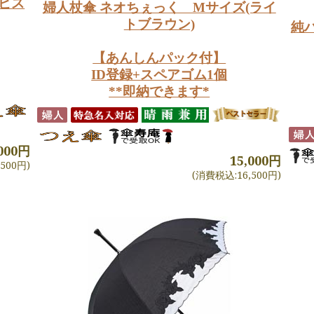
(ピス
婦人杖傘 ネオちぇっく Mサイズ(ライ
トブラウン)
純
【あんしんパック付】
ID登録+スペアゴム1個
**即納できます*
,000円
15,000円
500円)
(消費税込:16,500円)