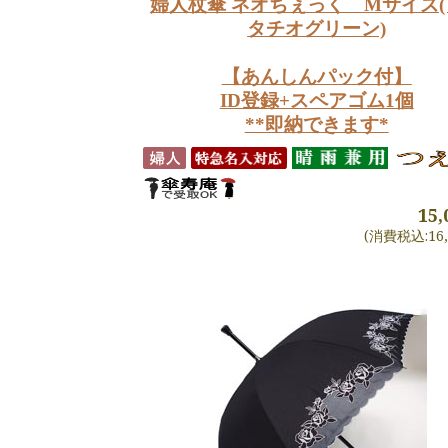
婦人杖傘 ネオちぇっく Mサイズ
タチオグリーン)
【あんしんパック付】
ID登録+スペアゴム1個
**即納できます*
15
(消費税込:16,