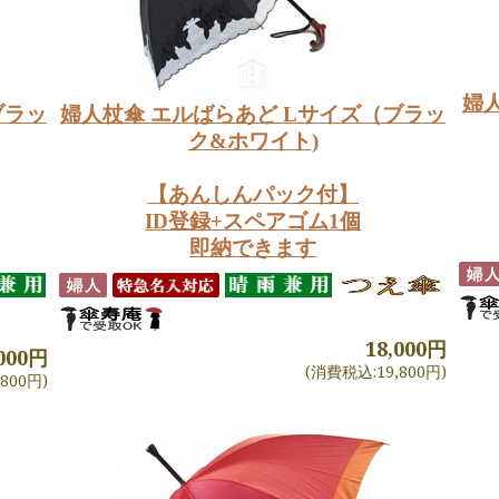
婦
ブラッ
婦人杖傘 エルばらあど Lサイズ（ブラッ
ク&ホワイト)
【あんしんパック付】
ID登録+スペアゴム1個
即納できます
18,000円
,000円
(消費税込:19,800円)
800円)