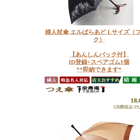
婦人杖傘 エルばらあど Lサイズ（
ク）
【あんしんパック付】
ID登録+スペアゴム1個
**即納できます*
18
(消費税込:19,