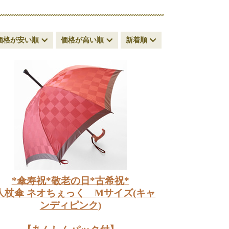
価格が安い順
価格が高い順
新着順
*傘寿祝*敬老の日*古希祝*
人杖傘 ネオちぇっく Mサイズ(キャ
ンディピンク)