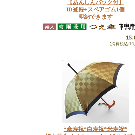
【あんしんパック付】
ID登録+スペアゴム1個
即納できます
15
(消費税込:16,
*傘寿祝*白寿祝*米寿祝*