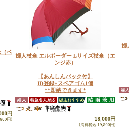
婦
傘（ベ
婦人杖傘 エルボーダー Lサイズ杖傘（エ
ンジ赤）
【あんしんパック付】
ID登録+スペアゴム1個
**即納できます*
,000円
18,000円
800円)
(消費税込:19,800円)