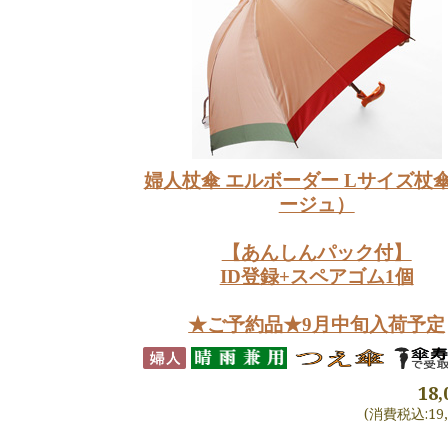
婦人杖傘 エルボーダー Lサイズ杖
ージュ）
【あんしんパック付】
ID登録+スペアゴム1個
★ご予約品★9月中旬入荷予定
18
(消費税込:19,