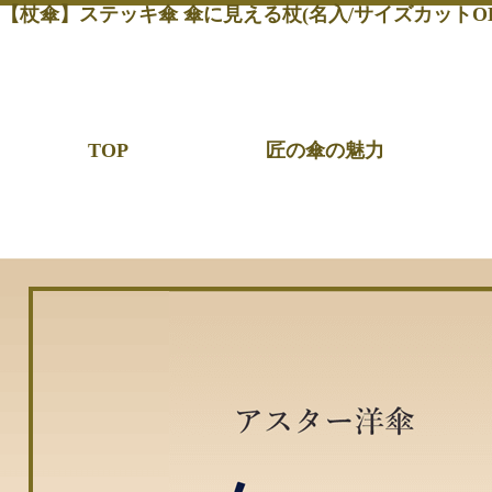
【杖傘】ステッキ傘 傘に見える杖(名入/サイズカットOK
TOP
匠の傘の魅力