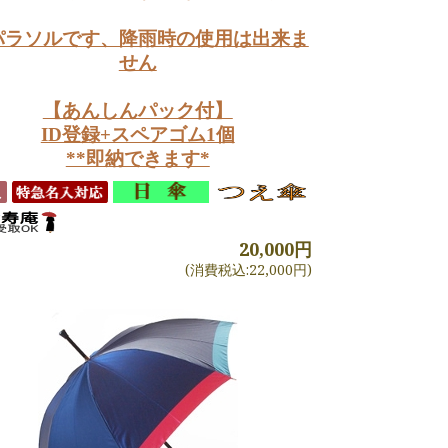
パラソルです、降雨時の使用は出来ま
せん
【あんしんパック付】
ID登録+スペアゴム1個
**即納できます*
20,000円
(消費税込:22,000円)